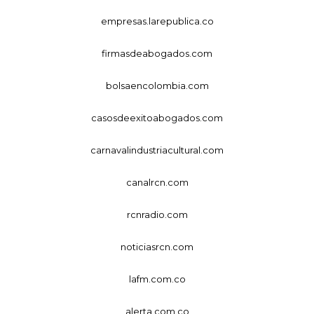
empresas.larepublica.co
firmasdeabogados.com
bolsaencolombia.com
casosdeexitoabogados.com
carnavalindustriacultural.com
canalrcn.com
rcnradio.com
noticiasrcn.com
lafm.com.co
alerta.com.co