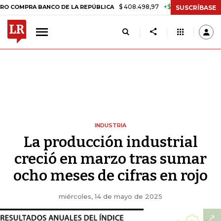
$ 408.498,97
+$ 8.753,81
+2,19%
RA BANCO DE LA REPÚBLICA
TA
SUSCRÍBASE
INDUSTRIA
La producción industrial
creció en marzo tras sumar
ocho meses de cifras en rojo
miércoles, 14 de mayo de 2025