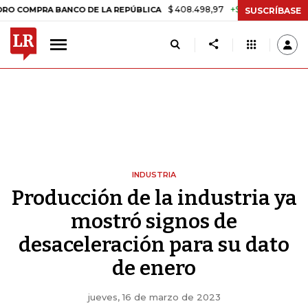
$ 408.498,97
+$ 8.753,81
+2,19%
RA BANCO DE LA REPÚBLICA
TA
SUSCRÍBASE
INDUSTRIA
Producción de la industria ya
mostró signos de
desaceleración para su dato
de enero
jueves, 16 de marzo de 2023