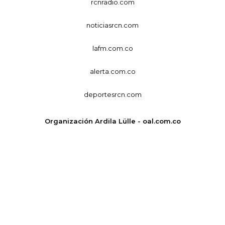
rcnradio.com
noticiasrcn.com
lafm.com.co
alerta.com.co
deportesrcn.com
Organización Ardila Lülle - oal.com.co