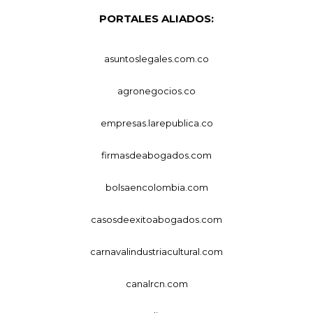
PORTALES ALIADOS:
asuntoslegales.com.co
agronegocios.co
empresas.larepublica.co
firmasdeabogados.com
bolsaencolombia.com
casosdeexitoabogados.com
carnavalindustriacultural.com
canalrcn.com