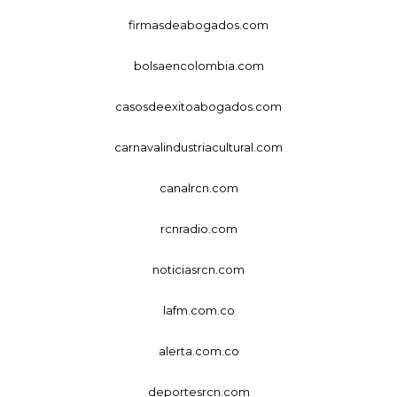
firmasdeabogados.com
bolsaencolombia.com
casosdeexitoabogados.com
carnavalindustriacultural.com
canalrcn.com
rcnradio.com
noticiasrcn.com
lafm.com.co
alerta.com.co
deportesrcn.com