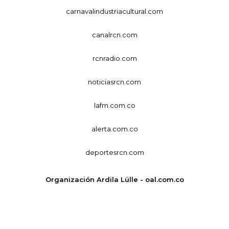
carnavalindustriacultural.com
canalrcn.com
rcnradio.com
noticiasrcn.com
lafm.com.co
alerta.com.co
deportesrcn.com
Organización Ardila Lülle - oal.com.co