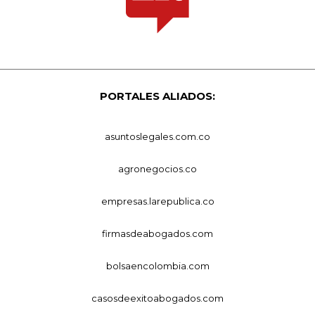
PORTALES ALIADOS:
asuntoslegales.com.co
agronegocios.co
empresas.larepublica.co
firmasdeabogados.com
bolsaencolombia.com
casosdeexitoabogados.com