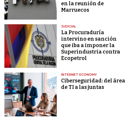
en la reunión de
Marruecos
JUDICIAL
La Procuraduría
intervino en sanción
que iba a imponer la
Superindustria contra
Ecopetrol
INTERNET ECONOMY
Ciberseguridad: del área
de TI a las juntas