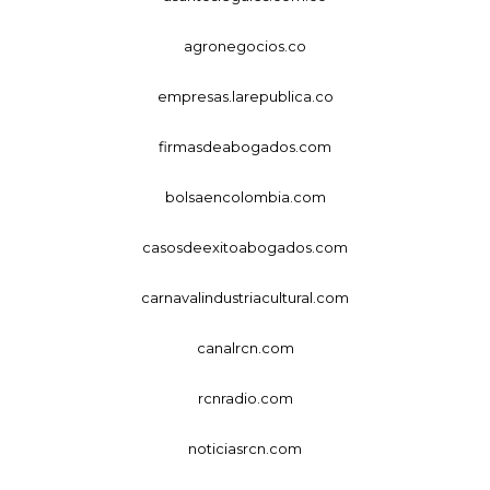
agronegocios.co
empresas.larepublica.co
firmasdeabogados.com
bolsaencolombia.com
casosdeexitoabogados.com
carnavalindustriacultural.com
canalrcn.com
rcnradio.com
noticiasrcn.com