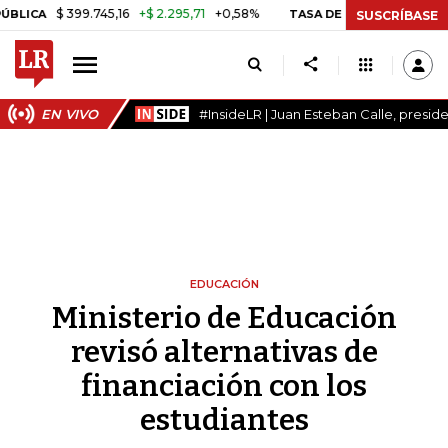
$ 399.745,16
+$ 2.295,71
+0,58%
TASA DE USURA CRÉDITO CONSU
SUSCRÍBASE
EN VIVO
#InsideLR | Juan Esteban Calle, presi
EDUCACIÓN
Ministerio de Educación
revisó alternativas de
financiación con los
estudiantes