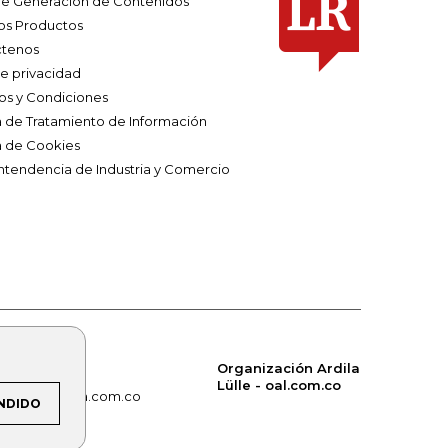
e Generación de Contenidos
os Productos
tenos
de privacidad
os y Condiciones
ca de Tratamiento de Información
a de Cookies
ntendencia de Industria y Comercio
Organización Ardila
Lülle - oal.com.co
om.co
alerta.com.co
NDIDO