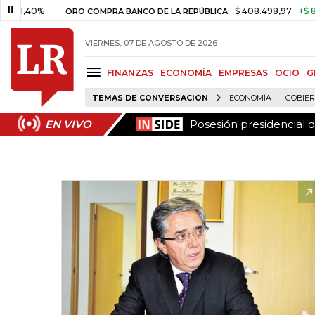
Posesión presidencial d
EN VIVO
40%
$ 408.498,97
+$ 8.753,81
ORO COMPRA BANCO DE LA REPÚBLICA
VIERNES, 07 DE AGOSTO DE 2026
FINANZAS
ECONOMÍA
EMPRESAS
OCIO
G
TEMAS DE CONVERSACIÓN
ECONOMÍA
GOBIE
Posesión presidencial d
EN VIVO