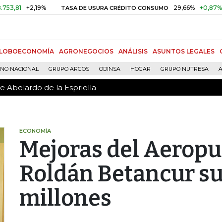
e Abelardo de la Espriella
+2,19%
29,66%
+0,87%
+3,0
TASA DE USURA CRÉDITO CONSUMO
LOBOECONOMÍA
AGRONEGOCIOS
ANÁLISIS
ASUNTOS LEGALES
RNO NACIONAL
GRUPO ARGOS
ODINSA
HOGAR
GRUPO NUTRESA
A
e Abelardo de la Espriella
ECONOMÍA
Mejoras del Aeropu
Roldán Betancur s
millones