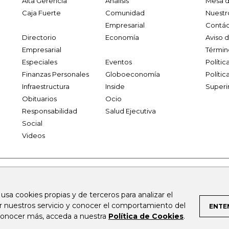
Alta Gerencia
Análisis
Mesa d
Caja Fuerte
Comunidad
Nuestr
Empresarial
Contác
Directorio
Economía
Aviso 
Empresarial
Términ
Especiales
Eventos
Políti
Finanzas Personales
Globoeconomía
Polític
Infraestructura
Inside
Superi
Obituarios
Ocio
Responsabilidad
Salud Ejecutiva
Social
Videos
.larepublica.co
firmasdeabogados.com
bolsaencolombia.com
 usa cookies propias y de terceros para analizar el
al.com
canalrcn.com
rcnradio.com
noticiasrcn.com
lafm.c
ar nuestros servicio y conocer el comportamiento del
ENTE
 conocer más, acceda a nuestra
Política de Cookies
.