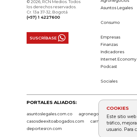
Agronegocios
© 2026, RCN Medios. Todos
los derechos reservados.
Asuntos Legales
Cr. 13a 37-32, Bogotá
(+57) 1 4227600
Consumo
Empresas
SUSCRÍBASE
Finanzas
Indicadores
Internet Economy
Podcast
Sociales
PORTALES ALIADOS:
COOKIES
asuntoslegales.com.co
agronegocios.co
empresas
Este sitio web
casosdeexitoabogados.com
carnavalindustriacultur
tráfico, mejor
deportesrcn.com
usuario. Para