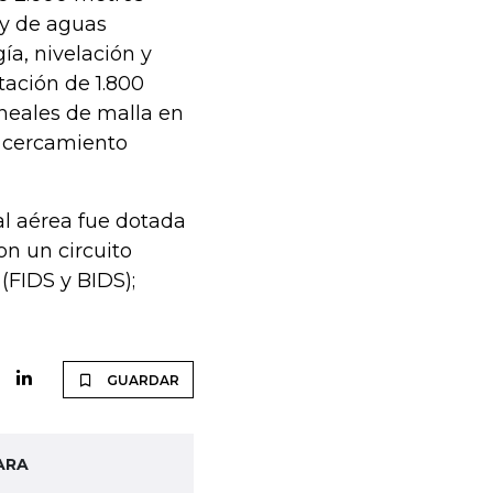
 y de aguas
ía, nivelación y
tación de 1.800
ineales de malla en
el cercamiento
al aérea fue dotada
on un circuito
(FIDS y BIDS);
GUARDAR
ARA