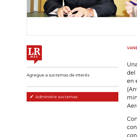
VANE
Una
del
Agregue a sus temas de interés
en 
(An
min
Administre sus temas
Aer
Con
con
con