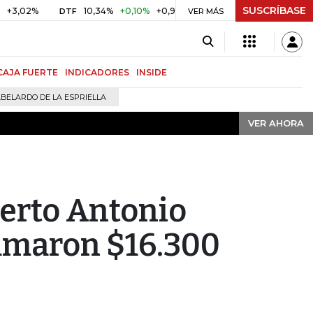
SUSCRÍBASE
VER AHORA
2%
10,34%
+0,10%
+0,98%
$ 416,91
+$ 0,05
+0,01%
DTF
UVR
VER MÁS
CAJA FUERTE
INDICADORES
INSIDE
BELARDO DE LA ESPRIELLA
VER AHORA
erto Antonio
umaron $16.300