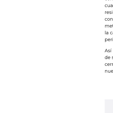
cua
res
con
met
la 
per
Así
de 
cer
nue