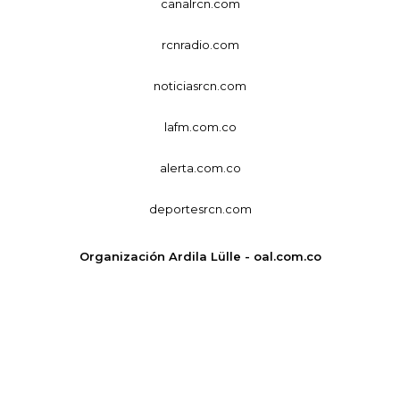
canalrcn.com
rcnradio.com
noticiasrcn.com
lafm.com.co
alerta.com.co
deportesrcn.com
Organización Ardila Lülle - oal.com.co