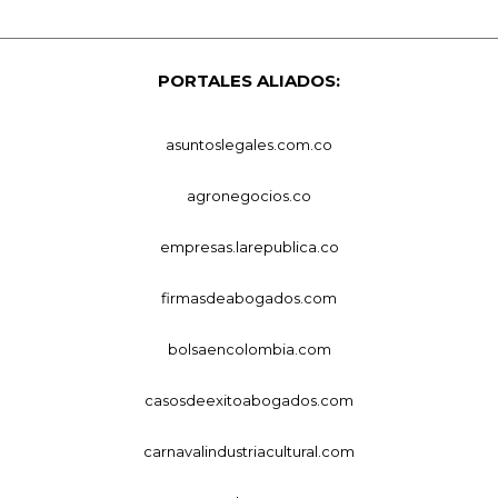
PORTALES ALIADOS:
asuntoslegales.com.co
agronegocios.co
empresas.larepublica.co
firmasdeabogados.com
bolsaencolombia.com
casosdeexitoabogados.com
carnavalindustriacultural.com