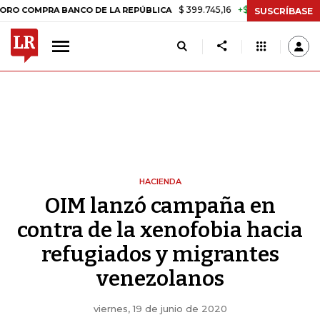
$ 399.745,16
+$ 2.295,71
+0,58%
RA BANCO DE LA REPÚBLICA
TAS
SUSCRÍBASE
HACIENDA
OIM lanzó campaña en
contra de la xenofobia hacia
refugiados y migrantes
venezolanos
viernes, 19 de junio de 2020