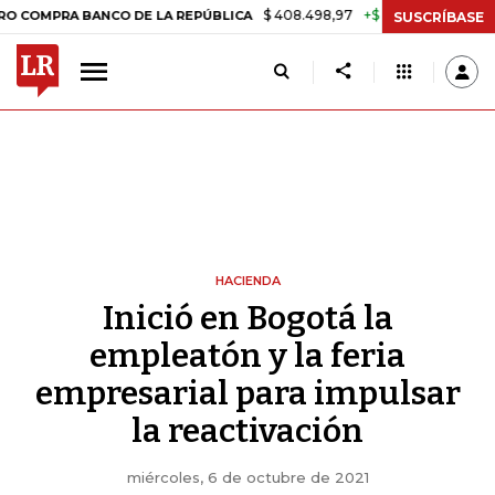
$ 408.498,97
+$ 8.753,81
+2,19%
 BANCO DE LA REPÚBLICA
TASA
SUSCRÍBASE
HACIENDA
Inició en Bogotá la
empleatón y la feria
empresarial para impulsar
la reactivación
miércoles, 6 de octubre de 2021