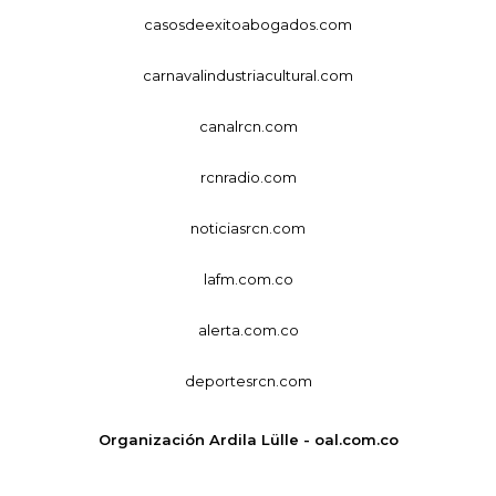
casosdeexitoabogados.com
carnavalindustriacultural.com
canalrcn.com
rcnradio.com
noticiasrcn.com
lafm.com.co
alerta.com.co
deportesrcn.com
Organización Ardila Lülle - oal.com.co