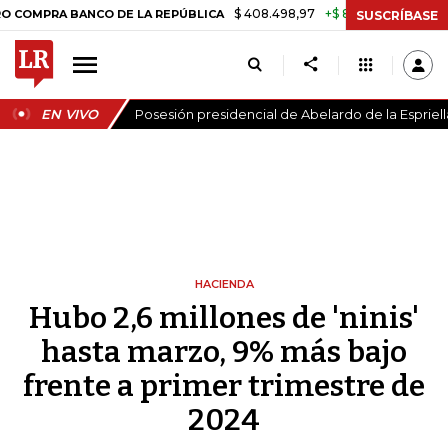
$ 408.498,97
+$ 8.753,81
+2,19%
RA BANCO DE LA REPÚBLICA
TA
SUSCRÍBASE
EN VIVO
Posesión presidencial de Abelardo de la Espriell
HACIENDA
Hubo 2,6 millones de 'ninis'
hasta marzo, 9% más bajo
frente a primer trimestre de
2024