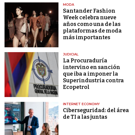
MODA
Santander Fashion
Week celebra nueve
años como una de las
plataformas de moda
más importantes
JUDICIAL
La Procuraduría
intervino en sanción
que iba a imponer la
Superindustria contra
Ecopetrol
INTERNET ECONOMY
Ciberseguridad: del área
de TI a las juntas