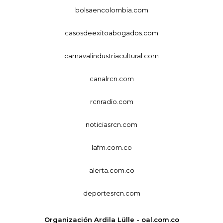
bolsaencolombia.com
casosdeexitoabogados.com
carnavalindustriacultural.com
canalrcn.com
rcnradio.com
noticiasrcn.com
lafm.com.co
alerta.com.co
deportesrcn.com
Organización Ardila Lülle - oal.com.co