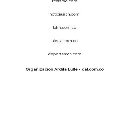
rcnradio.com
noticiasrcn.com
lafm.com.co
alerta.com.co
deportesrcn.com
Organización Ardila Lülle - oal.com.co