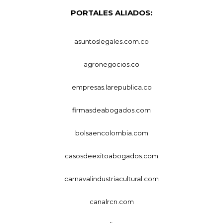
PORTALES ALIADOS:
asuntoslegales.com.co
agronegocios.co
empresas.larepublica.co
firmasdeabogados.com
bolsaencolombia.com
casosdeexitoabogados.com
carnavalindustriacultural.com
canalrcn.com