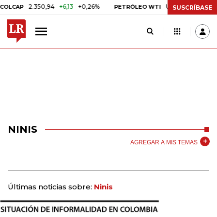
2.350,94
+6,13
+0,26%
US$ 78,01
US$ 2,92
+
AP
PETRÓLEO WTI
SUSCRÍBASE
NINIS
AGREGAR A MIS TEMAS
Últimas noticias sobre:
Ninis