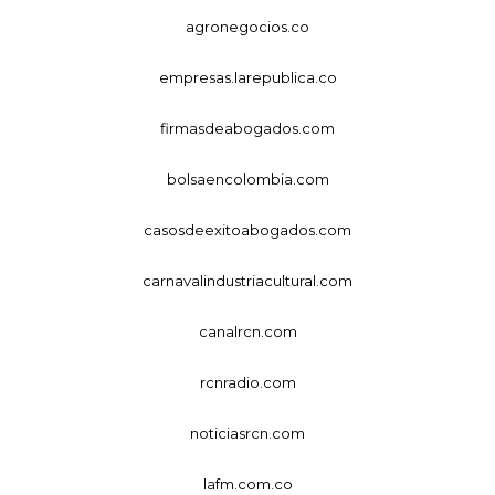
agronegocios.co
empresas.larepublica.co
firmasdeabogados.com
bolsaencolombia.com
casosdeexitoabogados.com
carnavalindustriacultural.com
canalrcn.com
rcnradio.com
noticiasrcn.com
lafm.com.co