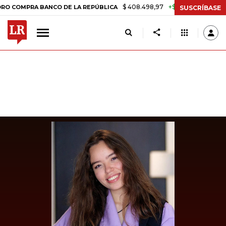
$ 408.498,97
+$ 8.753,81
+2,19%
PRA BANCO DE LA REPÚBLICA
T
SUSCRÍBASE