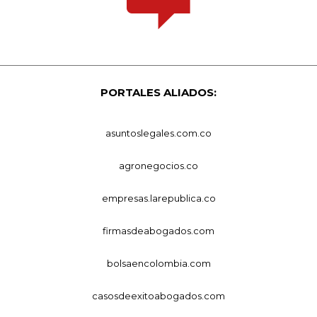
PORTALES ALIADOS:
asuntoslegales.com.co
agronegocios.co
empresas.larepublica.co
firmasdeabogados.com
bolsaencolombia.com
casosdeexitoabogados.com