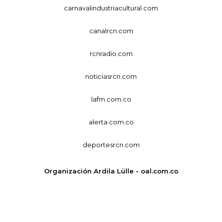
carnavalindustriacultural.com
canalrcn.com
rcnradio.com
noticiasrcn.com
lafm.com.co
alerta.com.co
deportesrcn.com
Organización Ardila Lülle - oal.com.co