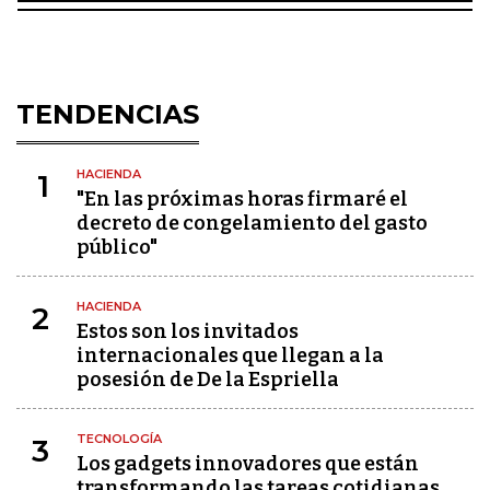
TENDENCIAS
HACIENDA
1
"En las próximas horas firmaré el
decreto de congelamiento del gasto
público"
HACIENDA
2
Estos son los invitados
internacionales que llegan a la
posesión de De la Espriella
TECNOLOGÍA
3
Los gadgets innovadores que están
transformando las tareas cotidianas