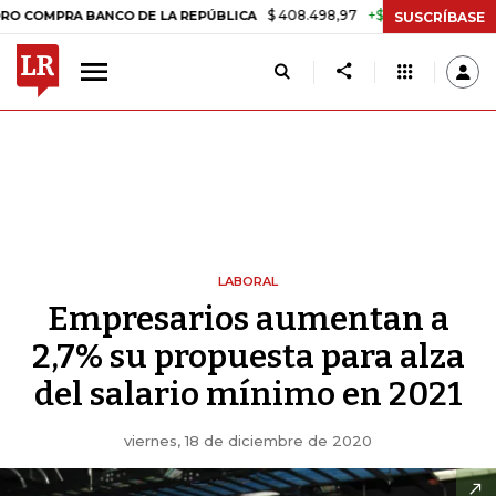
$ 408.498,97
+$ 8.753,81
+2,19%
RA BANCO DE LA REPÚBLICA
TA
SUSCRÍBASE
LABORAL
Empresarios aumentan a
2,7% su propuesta para alza
del salario mínimo en 2021
viernes, 18 de diciembre de 2020