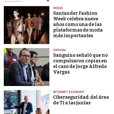
MODA
Santander Fashion
Week celebra nueve
años como una de las
plataformas de moda
más importantes
JUDICIAL
Sanguino señaló que no
compulsaron copias en
el caso de Jorge Alfredo
Vargas
INTERNET ECONOMY
Ciberseguridad: del área
de TI a las juntas