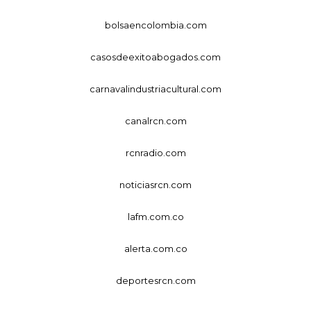
bolsaencolombia.com
casosdeexitoabogados.com
carnavalindustriacultural.com
canalrcn.com
rcnradio.com
noticiasrcn.com
lafm.com.co
alerta.com.co
deportesrcn.com