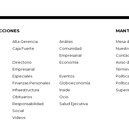
CCIONES
MANT
Alta Gerencia
Análisis
Mesa d
Caja Fuerte
Comunidad
Nuestr
Empresarial
Contác
Directorio
Economía
Aviso 
Empresarial
Términ
Especiales
Eventos
Políti
Finanzas Personales
Globoeconomía
Polític
Infraestructura
Inside
Superi
Obituarios
Ocio
Responsabilidad
Salud Ejecutiva
Social
Videos