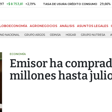
 8.753,81
+2,19%
29,66%
+0,8
TASA DE USURA CRÉDITO CONSUMO
LOBOECONOMÍA
AGRONEGOCIOS
ANÁLISIS
ASUNTOS LEGALES
RNO NACIONAL
GRUPO ARGOS
ODINSA
HOGAR
GRUPO NUTRESA
A
ECONOMÍA
Emisor ha comprad
millones hasta juli