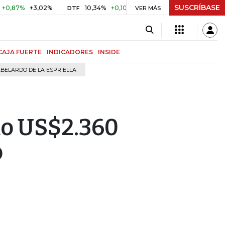
SUSCRÍBASE
7%
+3,02%
10,34%
+0,10%
+0,98%
$ 416,96
+$ 0,05
DTF
VER MÁS
UVR
CAJA FUERTE
INDICADORES
INSIDE
BELARDO DE LA ESPRIELLA
o US$2.360
o