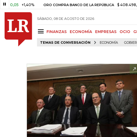
,05
+1,40%
$ 408.498,97
+$
ORO COMPRA BANCO DE LA REPÚBLICA
SÁBADO, 08 DE AGOSTO DE 2026
FINANZAS
ECONOMÍA
EMPRESAS
OCIO
G
TEMAS DE CONVERSACIÓN
ECONOMÍA
GOBIE