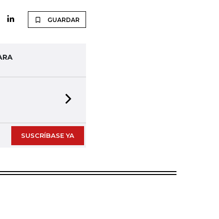
GUARDAR
ARA
Next slide
SUSCRÍBASE YA