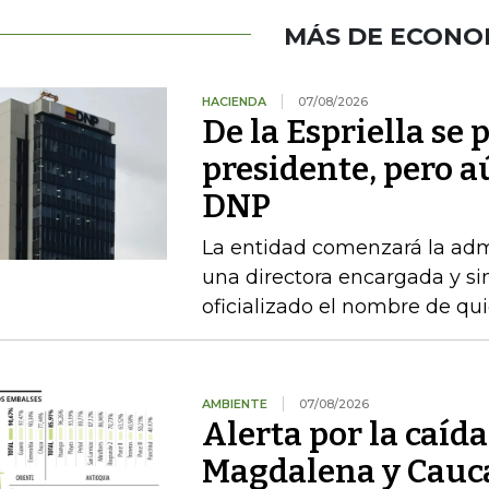
MÁS DE ECONO
HACIENDA
07/08/2026
De la Espriella se
presidente, pero a
DNP
La entidad comenzará la admi
una directora encargada y si
oficializado el nombre de qu
AMBIENTE
07/08/2026
Alerta por la caída
Magdalena y Cauca