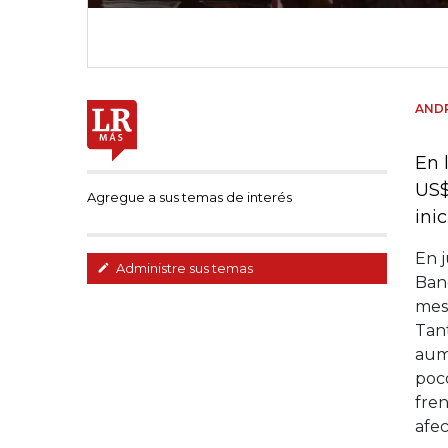
AND
En 
US$
Agregue a sus temas de interés
ini
En j
Administre sus temas
Ban
mes
Tan
aum
poco
fre
afec