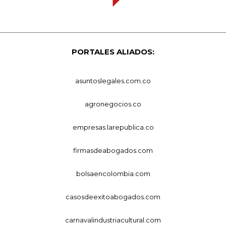
PORTALES ALIADOS:
asuntoslegales.com.co
agronegocios.co
empresas.larepublica.co
firmasdeabogados.com
bolsaencolombia.com
casosdeexitoabogados.com
carnavalindustriacultural.com