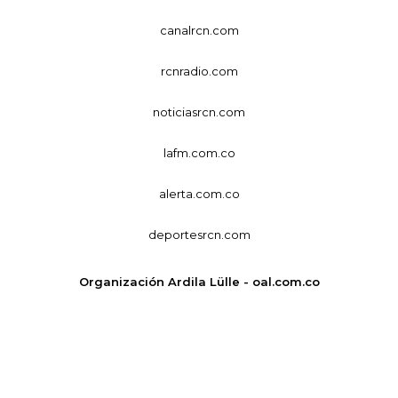
canalrcn.com
rcnradio.com
noticiasrcn.com
lafm.com.co
alerta.com.co
deportesrcn.com
Organización Ardila Lülle - oal.com.co