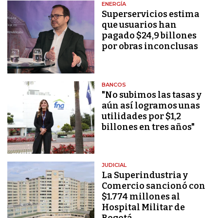
ENERGÍA
Superservicios estima
que usuarios han
pagado $24,9 billones
por obras inconclusas
BANCOS
"No subimos las tasas y
aún así logramos unas
utilidades por $1,2
billones en tres años"
JUDICIAL
La Superindustria y
Comercio sancionó con
$1.774 millones al
Hospital Militar de
Bogotá