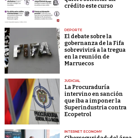
crédito este curso
DEPORTE
El debate sobre la
gobernanza de la Fifa
sobrevivirá a la tregua
en la reunión de
Marruecos
JUDICIAL
La Procuraduría
intervino en sanción
que iba a imponer la
Superindustria contra
Ecopetrol
INTERNET ECONOMY