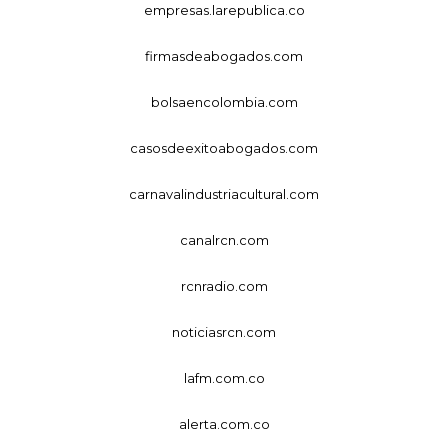
empresas.larepublica.co
firmasdeabogados.com
bolsaencolombia.com
casosdeexitoabogados.com
carnavalindustriacultural.com
canalrcn.com
rcnradio.com
noticiasrcn.com
lafm.com.co
alerta.com.co