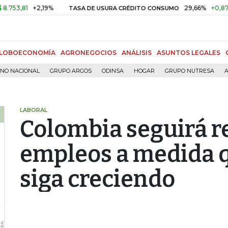
1
+2,19%
29,66%
+0,87%
+3,
TASA DE USURA CRÉDITO CONSUMO
LOBOECONOMÍA
AGRONEGOCIOS
ANÁLISIS
ASUNTOS LEGALES
RNO NACIONAL
GRUPO ARGOS
ODINSA
HOGAR
GRUPO NUTRESA
A
LABORAL
Colombia seguirá r
empleos a medida 
siga creciendo