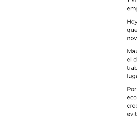
Y s
emp
Hoy
que
nov
Mau
el 
tra
lug
Por
eco
cre
evi