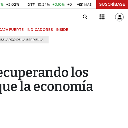
SUSCRÍBASE
02%
10,34%
+0,10%
+0,98%
$ 416,96
+$ 0,05
+0,01
DTF
UVR
VER MÁS
CAJA FUERTE
INDICADORES
INSIDE
BELARDO DE LA ESPRIELLA
ecuperando los
que la economía