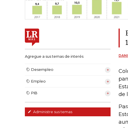
DANI
Agregue a sus temas de interés
Desempleo
Col
pan
Empleo
Est
PIB
de 
Par
Administre sus temas
Est
aun