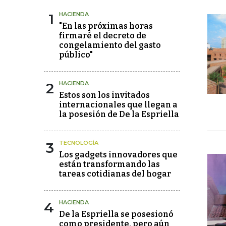
1
HACIENDA
"En las próximas horas
firmaré el decreto de
congelamiento del gasto
público"
2
HACIENDA
Estos son los invitados
internacionales que llegan a
la posesión de De la Espriella
3
TECNOLOGÍA
Los gadgets innovadores que
están transformando las
tareas cotidianas del hogar
4
HACIENDA
De la Espriella se posesionó
como presidente, pero aún