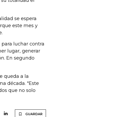
su totalidad el
alidad se espera
orque este mes y
e.
 para luchar contra
er lugar, generar
ión. En segundo
le queda a la
ma década. "Este
dos que no solo
GUARDAR