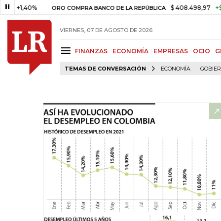
,40%
$ 408.498,97
+$ 8.753,8
ORO COMPRA BANCO DE LA REPÚBLICA
VIERNES, 07 DE AGOSTO DE 2026
FINANZAS
ECONOMÍA
EMPRESAS
OCIO
G
TEMAS DE CONVERSACIÓN
ECONOMÍA
GOBIE