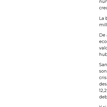
núm
cre
La 
mil
De 
eco
val
hub
San
son
cri
des
12,
deb