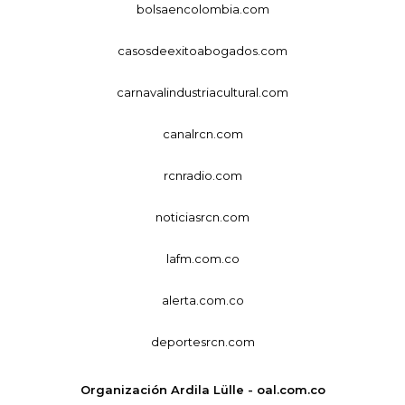
bolsaencolombia.com
casosdeexitoabogados.com
carnavalindustriacultural.com
canalrcn.com
rcnradio.com
noticiasrcn.com
lafm.com.co
alerta.com.co
deportesrcn.com
Organización Ardila Lülle - oal.com.co