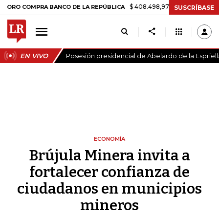
$ 408.498,97
+$ 8.753,81
+2,19%
OMPRA BANCO DE LA REPÚBLICA
SUSCRÍBASE
EN VIVO
Posesión presidencial de Abelardo de la Espriell
ECONOMÍA
Brújula Minera invita a
fortalecer confianza de
ciudadanos en municipios
mineros