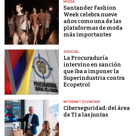
MODA
Santander Fashion
Week celebra nueve
años como una de las
plataformas de moda
más importantes
JUDICIAL
La Procuraduría
intervino en sanción
que iba a imponer la
Superindustria contra
Ecopetrol
INTERNET ECONOMY
Ciberseguridad: del área
de TI a las juntas