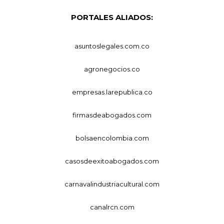
PORTALES ALIADOS:
asuntoslegales.com.co
agronegocios.co
empresas.larepublica.co
firmasdeabogados.com
bolsaencolombia.com
casosdeexitoabogados.com
carnavalindustriacultural.com
canalrcn.com