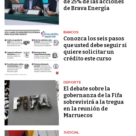
de 25% de las acciones
de Brava Energía
BANCOS
Conozca los seis pasos
que usted debe seguir si
quiere solicitar un
crédito este curso
DEPORTE
El debate sobre la
gobernanza de la Fifa
sobrevivirá a la tregua
en la reunión de
Marruecos
JUDICIAL