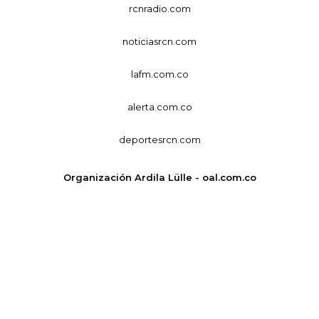
rcnradio.com
noticiasrcn.com
lafm.com.co
alerta.com.co
deportesrcn.com
Organización Ardila Lülle - oal.com.co