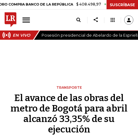
$ 408.498,97
+$ 8.753,81
+2,19%
RA BANCO DE LA REPÚBLICA
TA
SUSCRÍBASE
EN VIVO
Posesión presidencial de Abelardo de la Espriell
TRANSPORTE
El avance de las obras del
metro de Bogotá para abril
alcanzó 33,35% de su
ejecución