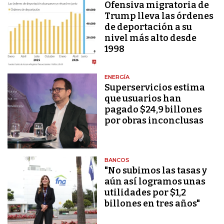
Ofensiva migratoria de
Trump lleva las órdenes
de deportación a su
nivel más alto desde
1998
ENERGÍA
Superservicios estima
que usuarios han
pagado $24,9 billones
por obras inconclusas
BANCOS
"No subimos las tasas y
aún así logramos unas
utilidades por $1,2
billones en tres años"