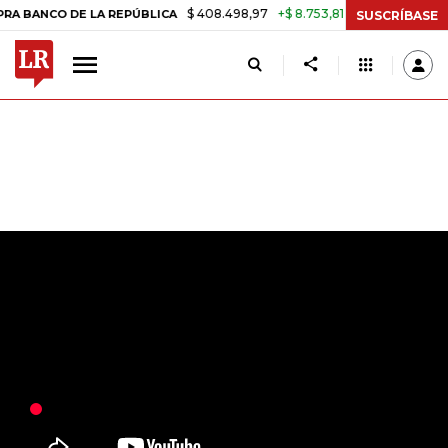
$ 408.498,97
+$ 8.753,81
+2,19%
 LA REPÚBLICA
TASA DE USURA 
SUSCRÍBASE