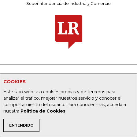
Superintendencia de Industria y Comercio
PORTALES ALIADOS:
COOKIES
Este sitio web usa cookies propias y de terceros para
asuntoslegales.com.co
analizar el tráfico, mejorar nuestros servicio y conocer el
comportamiento del usuario. Para conocer más, acceda a
agronegocios.co
nuestra
Política de Cookies
.
empresas.larepublica.co
ENTENDIDO
TEMAS DE INTERÉS
firmasdeabogados.com