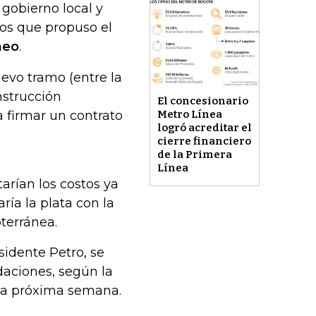
 gobierno local y
ios que propuso el
neo
.
evo tramo (entre la
onstrucción
El concesionario
 firmar un contrato
Metro Línea
logró acreditar el
cierre financiero
de la Primera
Línea
arían los costos ya
ría la plata con la
terránea.
sidente Petro, se
daciones, según la
 la próxima semana.