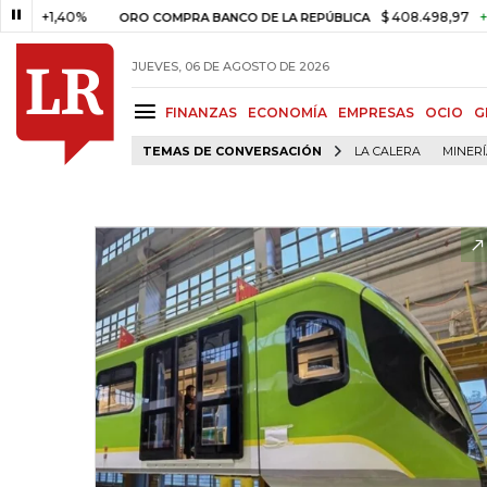
1,40%
$ 408.498,97
+$ 8.753
ORO COMPRA BANCO DE LA REPÚBLICA
JUEVES, 06 DE AGOSTO DE 2026
FINANZAS
ECONOMÍA
EMPRESAS
OCIO
G
TEMAS DE CONVERSACIÓN
LA CALERA
MINER