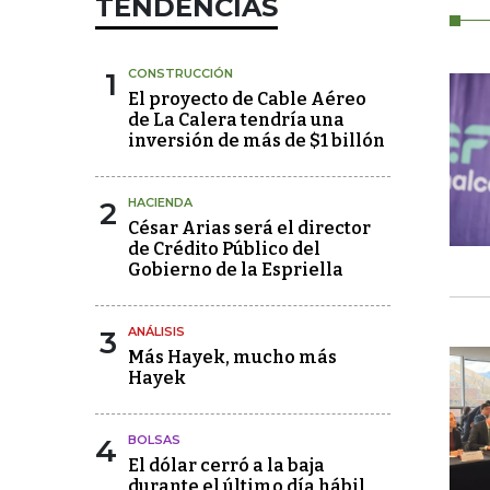
TENDENCIAS
1
CONSTRUCCIÓN
El proyecto de Cable Aéreo
de La Calera tendría una
inversión de más de $1 billón
2
HACIENDA
César Arias será el director
de Crédito Público del
Gobierno de la Espriella
3
ANÁLISIS
Más Hayek, mucho más
Hayek
4
BOLSAS
El dólar cerró a la baja
durante el último día hábil