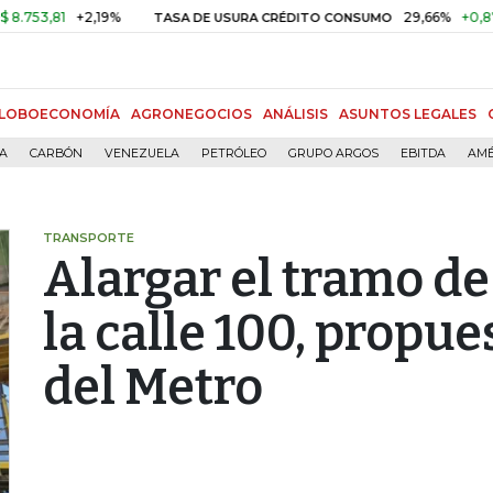
,81
+2,19%
29,66%
+0,87%
+3
TASA DE USURA CRÉDITO CONSUMO
LOBOECONOMÍA
AGRONEGOCIOS
ANÁLISIS
ASUNTOS LEGALES
ÍA
CARBÓN
VENEZUELA
PETRÓLEO
GRUPO ARGOS
EBITDA
AMÉ
TRANSPORTE
Alargar el tramo de
la calle 100, propue
del Metro