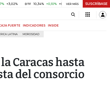
SUSCRÍBASE
,02%
10,34%
+0,10%
+0,98%
$ 416,86
+$ 0,05
+0,0
DTF
VER MÁS
UVR
CAJA FUERTE
INDICADORES
INSIDE
RICA LATINA
MOROSIDAD
 la Caracas hasta
sta del consorcio