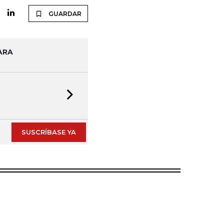
GUARDAR
ARA
Next slide
SUSCRÍBASE YA