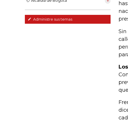
Alcaldía de Bogotá
has
nac
pre
Administre sus temas
Sin
cal
per
par
Los
Con
pre
que
Fre
dic
cad