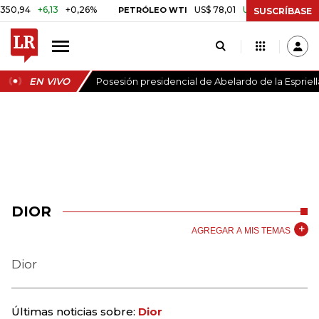
+6,13
+0,26%
US$ 78,01
US$ 2,92
+3,89%
PETRÓLEO WTI
CA
SUSCRÍBASE
EN VIVO
Posesión presidencial de Abelardo de la Espriell
DIOR
AGREGAR A MIS TEMAS
Dior
Últimas noticias sobre:
Dior