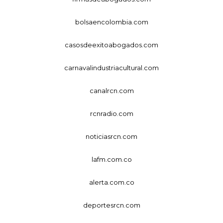
bolsaencolombia.com
casosdeexitoabogados.com
carnavalindustriacultural.com
canalrcn.com
rcnradio.com
noticiasrcn.com
lafm.com.co
alerta.com.co
deportesrcn.com