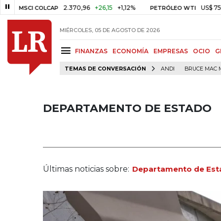
2.370,96
+26,15
+1,12%
US$ 75,09
-US$ 
I COLCAP
PETRÓLEO WTI
MIÉRCOLES, 05 DE AGOSTO DE 2026
FINANZAS
ECONOMÍA
EMPRESAS
OCIO
G
TEMAS DE CONVERSACIÓN
ANDI
BRUCE MAC 
DEPARTAMENTO DE ESTADO
Últimas noticias sobre:
Departamento de Est