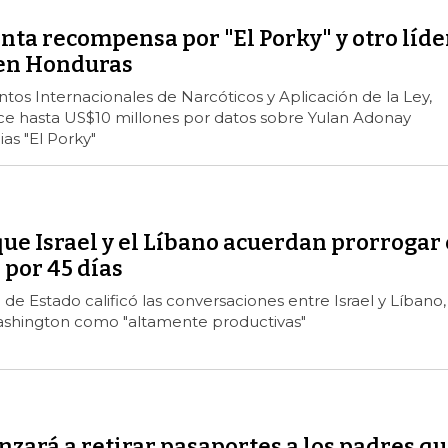
ta recompensa por "El Porky" y otro líde
 en Honduras
ntos Internacionales de Narcóticos y Aplicación de la Ley,
ce hasta US$10 millones por datos sobre Yulan Adonay
ias "El Porky"
que Israel y el Líbano acuerdan prorrogar 
 por 45 días
e Estado calificó las conversaciones entre Israel y Líbano,
shington como "altamente productivas"
zará a retirar pasaportes a los padres q