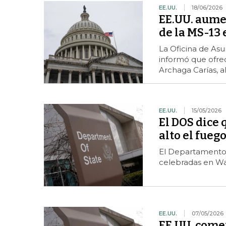
EE.UU.
18/06/2026
EE.UU. aumen
de la MS-13
La Oficina de Asu
informó que ofre
Archaga Carías, al
EE.UU.
15/05/2026
El DOS dice 
alto el fuego
El Departamento d
celebradas en Wa
EE.UU.
07/05/2026
EE.UU. comen