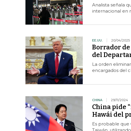
Analista señala q
internacional en
EE.UU.
20/04/2025
Borrador de
del Departa
La orden elimina
encargados del cl
CHINA
29/11/2024
China pide "
Hawái del p
Es probable que C
Taiwán, utilizando