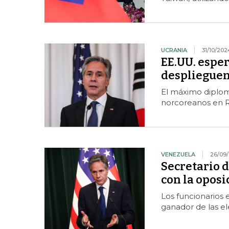
UCRANIA
31/10/202
EE.UU. esper
desplieguen
El máximo diplom
norcoreanos en Ru
VENEZUELA
26/09
Secretario d
con la opos
Los funcionarios 
ganador de las el