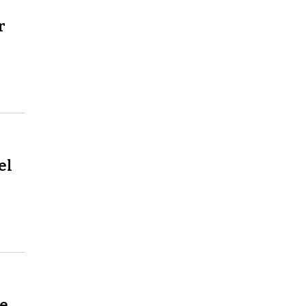
r
el
ue