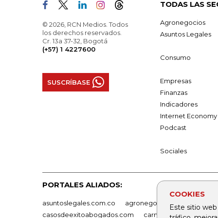
TODAS LAS SE
Agronegocios
© 2026, RCN Medios. Todos
los derechos reservados.
Asuntos Legales
Cr. 13a 37-32, Bogotá
(+57) 1 4227600
Consumo
Empresas
SUSCRÍBASE
Finanzas
Indicadores
Internet Economy
Podcast
Sociales
PORTALES ALIADOS:
COOKIES
asuntoslegales.com.co
agronegocios.co
empresas
Este sitio web
casosdeexitoabogados.com
carnavalindustriacultur
tráfico, mejor