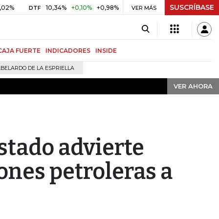
SUSCRÍBASE
VER AHORA
10,34%
+0,10%
+0,98%
$ 416,91
+$ 0,05
+0,01%
DTF
UVR
VER MÁS
CAJA FUERTE
INDICADORES
INSIDE
BELARDO DE LA ESPRIELLA
VER AHORA
tado advierte
ones petroleras a