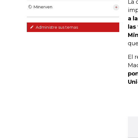
La 
Minerven
imp
a l
las
Administre sus temas
Min
que
El 
Mac
pon
Uni