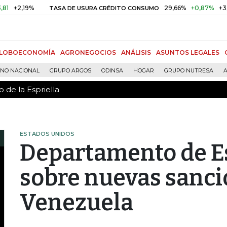
 de la Espriella
,19%
29,66%
+0,87%
+3,02%
TASA DE USURA CRÉDITO CONSUMO
LOBOECONOMÍA
AGRONEGOCIOS
ANÁLISIS
ASUNTOS LEGALES
RNO NACIONAL
GRUPO ARGOS
ODINSA
HOGAR
GRUPO NUTRESA
A
 de la Espriella
ESTADOS UNIDOS
Departamento de Es
sobre nuevas sanci
Venezuela