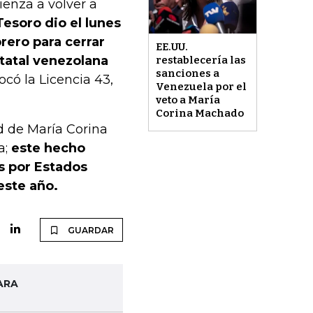
enza a volver a
esoro dio el lunes
rero para cerrar
EE.UU.
tatal venezolana
restablecería las
sanciones a
có la Licencia 43,
Venezuela por el
veto a María
Corina Machado
ad de María Corina
a;
este hecho
as por Estados
este año.
GUARDAR
ARA