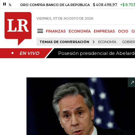
Posesión presidencial de Abelardo
EN VIVO
$ 408.498,97
+$ 8.753,81
+2
ORO COMPRA BANCO DE LA REPÚBLICA
VIERNES, 07 DE AGOSTO DE 2026
FINANZAS
ECONOMÍA
EMPRESAS
OCIO
G
TEMAS DE CONVERSACIÓN
ECONOMÍA
GOBIE
Posesión presidencial de Abelardo
EN VIVO