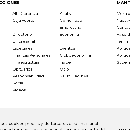
CCIONES
MANT
Alta Gerencia
Análisis
Mesa d
Caja Fuerte
Comunidad
Nuestr
Empresarial
Contác
Directorio
Economía
Aviso 
Empresarial
Términ
Especiales
Eventos
Políti
Finanzas Personales
Globoeconomía
Polític
Infraestructura
Inside
Superi
Obituarios
Ocio
Responsabilidad
Salud Ejecutiva
Social
Videos
.larepublica.co
firmasdeabogados.com
bolsaencolombia.com
 usa cookies propias y de terceros para analizar el
al.com
canalrcn.com
rcnradio.com
noticiasrcn.com
lafm.c
ar nuestros servicio y conocer el comportamiento del