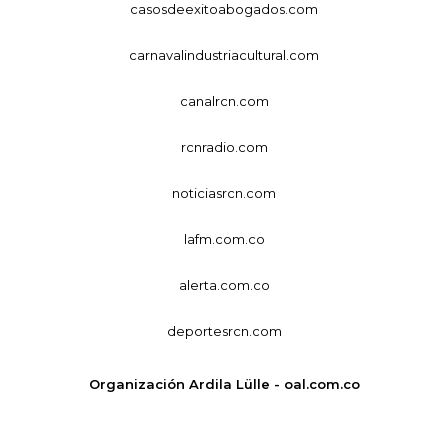
casosdeexitoabogados.com
carnavalindustriacultural.com
canalrcn.com
rcnradio.com
noticiasrcn.com
lafm.com.co
alerta.com.co
deportesrcn.com
Organización Ardila Lülle - oal.com.co