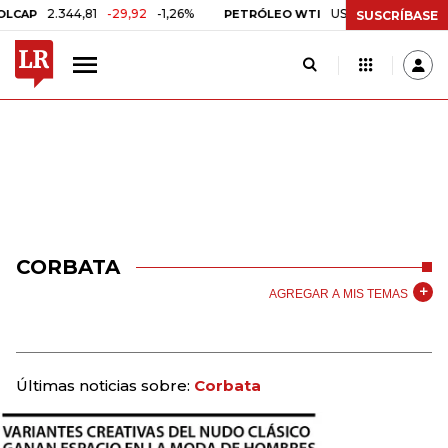
2.344,81
-29,92
-1,26%
US$ 75,09
-US$ 0,24
-
P
PETRÓLEO WTI
SUSCRÍBASE
CORBATA
AGREGAR A MIS TEMAS
Últimas noticias sobre:
Corbata