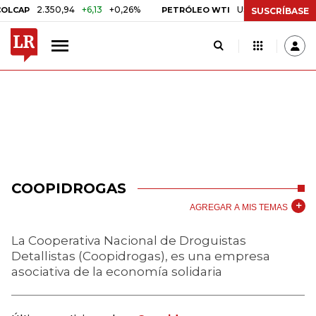
2.350,94
+6,13
+0,26%
US$ 78,01
US$ 2,92
+3
P
PETRÓLEO WTI
SUSCRÍBASE
COOPIDROGAS
AGREGAR A MIS TEMAS
La Cooperativa Nacional de Droguistas
Detallistas (Coopidrogas), es una empresa
asociativa de la economía solidaria