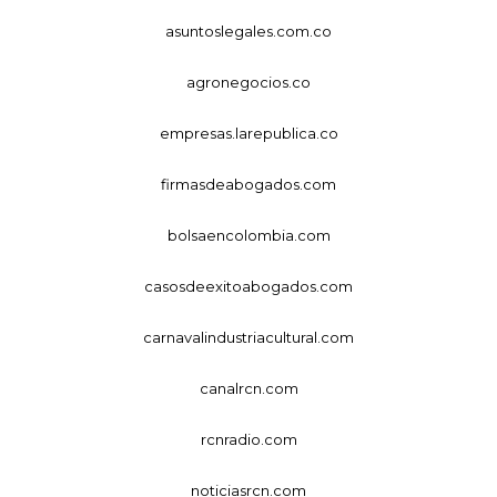
asuntoslegales.com.co
agronegocios.co
empresas.larepublica.co
firmasdeabogados.com
bolsaencolombia.com
casosdeexitoabogados.com
carnavalindustriacultural.com
canalrcn.com
rcnradio.com
noticiasrcn.com