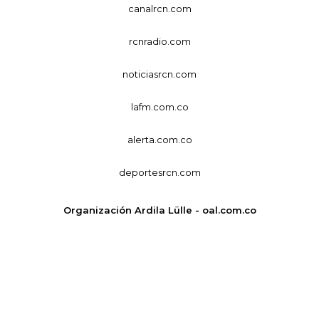
canalrcn.com
rcnradio.com
noticiasrcn.com
lafm.com.co
alerta.com.co
deportesrcn.com
Organización Ardila Lülle - oal.com.co