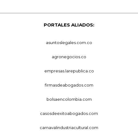
PORTALES ALIADOS:
asuntoslegales.com.co
agronegocios.co
empresas.larepublica.co
firmasdeabogados.com
bolsaencolombia.com
casosdeexitoabogados.com
carnavalindustriacultural.com