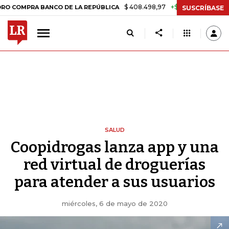
$ 408.498,97
+$ 8.753,81
+2,19%
A BANCO DE LA REPÚBLICA
TASA
SUSCRÍBASE
SALUD
Coopidrogas lanza app y una
red virtual de droguerías
para atender a sus usuarios
miércoles, 6 de mayo de 2020