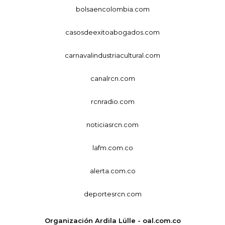
bolsaencolombia.com
casosdeexitoabogados.com
carnavalindustriacultural.com
canalrcn.com
rcnradio.com
noticiasrcn.com
lafm.com.co
alerta.com.co
deportesrcn.com
Organización Ardila Lülle - oal.com.co