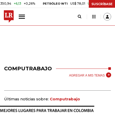
94
+6,13
+0,26%
US$ 78,01
US$ 2,92
+3,89%
PETRÓLEO WTI
SUSCRÍBASE
COMPUTRABAJO
AGREGAR A MIS TEMAS
Últimas noticias sobre:
Computrabajo