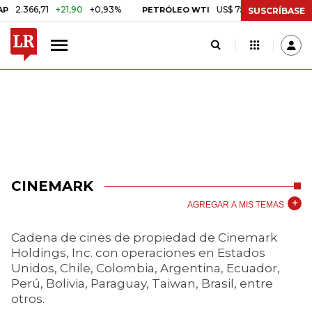
6,71
+21,90
+0,93%
US$ 75,09
-US$ 0,24
-0,32%
PETRÓLEO WTI
SUSCRÍBASE
CINEMARK
AGREGAR A MIS TEMAS
Cadena de cines de propiedad de Cinemark
Holdings, Inc. con operaciones en Estados
Unidos, Chile, Colombia, Argentina, Ecuador,
Perú, Bolivia, Paraguay, Taiwan, Brasil, entre
otros.