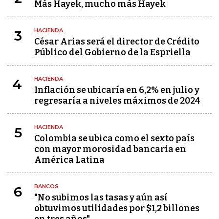
Más Hayek, mucho más Hayek
HACIENDA
3
César Arias será el director de Crédito
Público del Gobierno de la Espriella
HACIENDA
4
Inflación se ubicaría en 6,2% en julio y
regresaría a niveles máximos de 2024
HACIENDA
5
Colombia se ubica como el sexto país
con mayor morosidad bancaria en
América Latina
BANCOS
6
"No subimos las tasas y aún así
obtuvimos utilidades por $1,2 billones
en tres años"