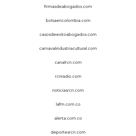
firmasdeabogados.com
bolsaencolombia.com
casosdeexitoabogados.com
carnavalindustriacultural.com
canalrcn.com
rcnradio.com
noticiasrcn.com
lafm.com.co
alerta.com.co
deportesrcn.com