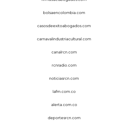
bolsaencolombia.com
casosdeexitoabogados.com
carnavalindustriacultural.com
canalrcn.com
rcnradio.com
noticiasrcn.com
lafm.com.co
alerta.com.co
deportesrcn.com