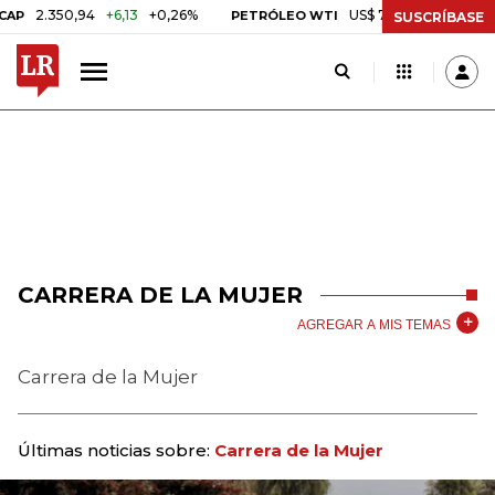
2.350,94
+6,13
+0,26%
US$ 78,01
US$ 2,92
+3,8
PETRÓLEO WTI
SUSCRÍBASE
CARRERA DE LA MUJER
AGREGAR A MIS TEMAS
Carrera de la Mujer
Últimas noticias sobre:
Carrera de la Mujer