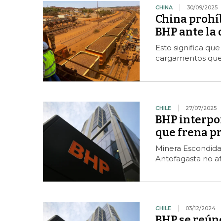
CHINA
30/09/2025
China prohí
BHP ante la 
Esto significa qu
cargamentos que 
CHILE
27/07/2025
BHP interpon
que frena p
Minera Escondida 
Antofagasta no af
CHILE
03/12/2024
BHP se reún