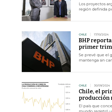
Los proyectos arg
región definida po
CHILE
17/10/2024
BHP reporta 
primer trime
Se prevé que el g
mantenga sin camb
CHILE
30/09/2024
Chile, el pr
producción 
El país que conce
mundo registró u