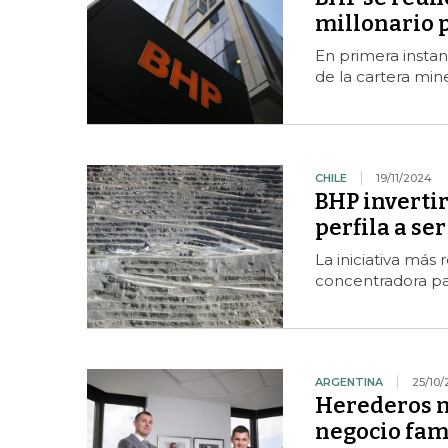
millonario 
En primera instan
de la cartera mine
CHILE
19/11/2024
BHP invertir
perfila a s
La iniciativa más
concentradora pa
ARGENTINA
25/10
Herederos m
negocio fam