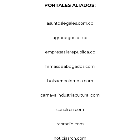
PORTALES ALIADOS:
asuntoslegales.com.co
agronegocios.co
empresas.larepublica.co
firmasdeabogados.com
bolsaencolombia.com
carnavalindustriacultural.com
canalrcn.com
rcnradio.com
noticiasrcn.com