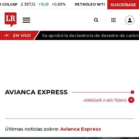
2.367,12
+16,18
+0,69%
US$ 78,18
US$ 0,17
+
CAP
PETRÓLEO WTI
SUSCRÍBASE
EN VIVO
Se aprobó la declaratoria de desastre de carác
AVIANCA EXPRESS
AGREGAR A MIS TEMAS
Últimas noticias sobre:
Avianca Express