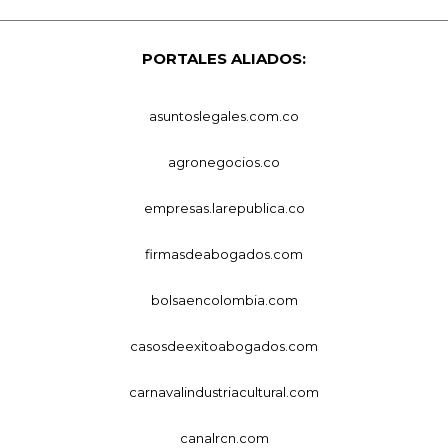
PORTALES ALIADOS:
asuntoslegales.com.co
agronegocios.co
empresas.larepublica.co
firmasdeabogados.com
bolsaencolombia.com
casosdeexitoabogados.com
carnavalindustriacultural.com
canalrcn.com