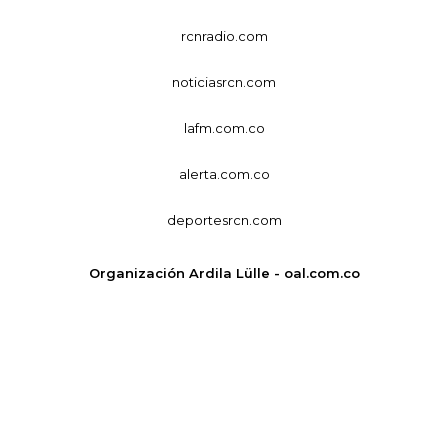
rcnradio.com
noticiasrcn.com
lafm.com.co
alerta.com.co
deportesrcn.com
Organización Ardila Lülle - oal.com.co