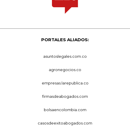
PORTALES ALIADOS:
asuntoslegales.com.co
agronegocios.co
empresas.larepublica.co
firmasdeabogados.com
bolsaencolombia.com
casosdeexitoabogados.com