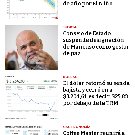
de año por El Niño
JUDICIAL
Consejo de Estado
suspende designación
de Mancuso como gestor
de paz
BOLSAS
El dólar retomó su senda
bajista y cerró en a
$3.204,61, es decir, $25,83
por debajo de la TRM
GASTRONOMÍA
Coffee Master reunirá a