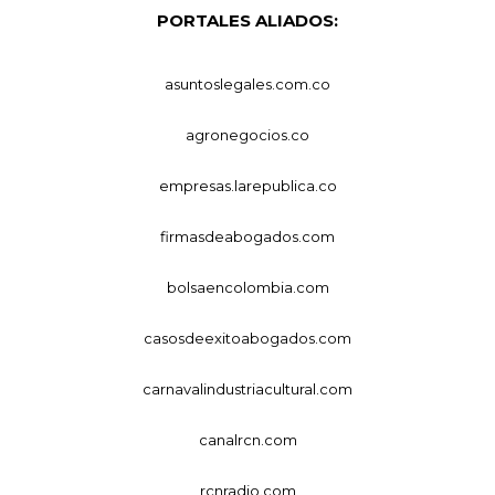
PORTALES ALIADOS:
asuntoslegales.com.co
agronegocios.co
empresas.larepublica.co
firmasdeabogados.com
bolsaencolombia.com
casosdeexitoabogados.com
carnavalindustriacultural.com
canalrcn.com
rcnradio.com