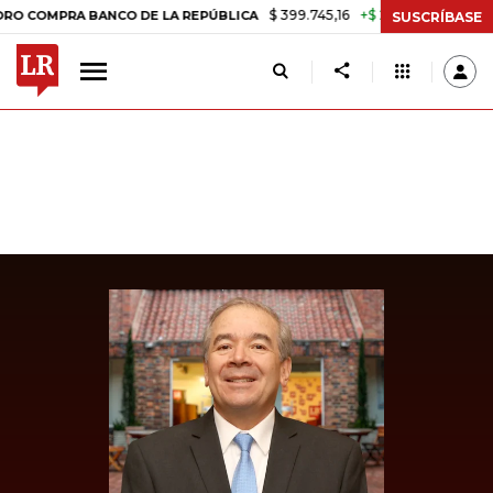
$ 399.745,16
+$ 2.295,71
+0,58%
OMPRA BANCO DE LA REPÚBLICA
SUSCRÍBASE