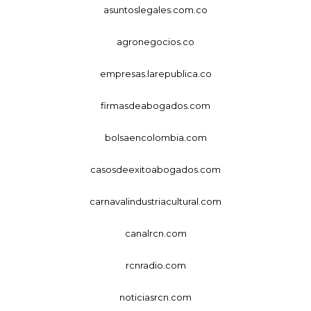
asuntoslegales.com.co
agronegocios.co
empresas.larepublica.co
firmasdeabogados.com
bolsaencolombia.com
casosdeexitoabogados.com
carnavalindustriacultural.com
canalrcn.com
rcnradio.com
noticiasrcn.com