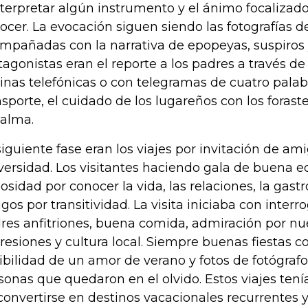
nterpretar algún instrumento y el ánimo focalizado
ocer. La evocación siguen siendo las fotografías 
mpañadas con la narrativa de epopeyas, suspiros 
tagonistas eran el reporte a los padres a través d
inas telefónicas o con telegramas de cuatro palab
nsporte, el cuidado de los lugareños con los forast
 alma.
siguiente fase eran los viajes por invitación de a
versidad. Los visitantes haciendo gala de buena
iosidad por conocer la vida, las relaciones, la gas
gos por transitividad. La visita iniciaba con interr
res anfitriones, buena comida, admiración por n
resiones y cultura local. Siempre buenas fiestas 
ibilidad de un amor de verano y fotos de fotógrafo
sonas que quedaron en el olvido. Estos viajes tenía
convertirse en destinos vacacionales recurrentes y