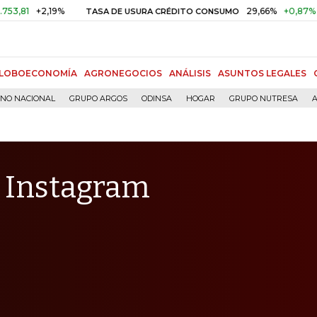
2,19%
29,66%
+0,87%
+3,02%
TASA DE USURA CRÉDITO CONSUMO
LOBOECONOMÍA
AGRONEGOCIOS
ANÁLISIS
ASUNTOS LEGALES
RNO NACIONAL
GRUPO ARGOS
ODINSA
HOGAR
GRUPO NUTRESA
A
l Instagram