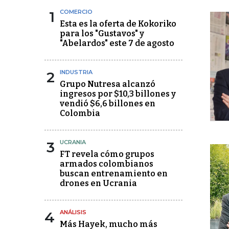
1
COMERCIO
Esta es la oferta de Kokoriko
para los "Gustavos" y
"Abelardos" este 7 de agosto
2
INDUSTRIA
Grupo Nutresa alcanzó
ingresos por $10,3 billones y
vendió $6,6 billones en
Colombia
3
UCRANIA
FT revela cómo grupos
armados colombianos
buscan entrenamiento en
drones en Ucrania
4
ANÁLISIS
Más Hayek, mucho más