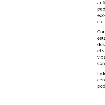
anf
pad
eco
ciu
Con
est
dos
el 
vid
con
Ind
cen
pod