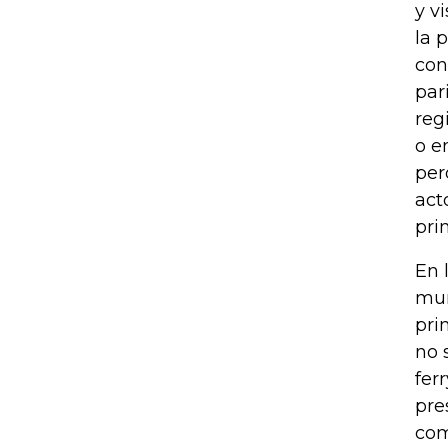
y v
la 
con
par
reg
o e
per
act
pri
En 
mun
pri
no 
fer
pre
com