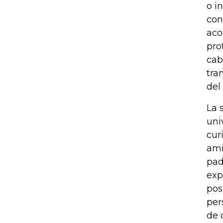
o i
con
aco
pro
cab
tra
del
La 
uni
cur
ami
pad
exp
pos
per
de 