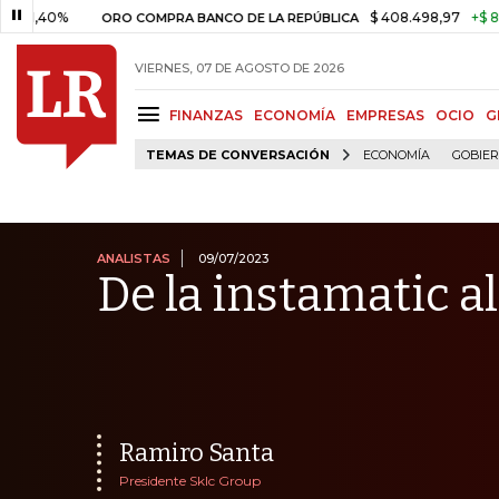
%
$ 408.498,97
+$ 8.753,81
+
ORO COMPRA BANCO DE LA REPÚBLICA
VIERNES, 07 DE AGOSTO DE 2026
FINANZAS
ECONOMÍA
EMPRESAS
OCIO
G
TEMAS DE CONVERSACIÓN
ECONOMÍA
GOBIE
ANALISTAS
09/07/2023
De la instamatic a
Ramiro Santa
Presidente Sklc Group