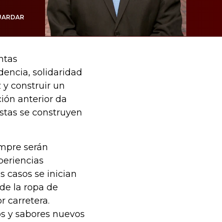
UARDAR
ntas
dencia, solidaridad
z y construir un
ción anterior da
ustas se construyen
empre serán
periencias
 casos se inician
de la ropa de
r carretera.
dos y sabores nuevos