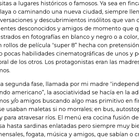
isitas a lugares históricos o famosos. Ya sea en fin
playa o caminando una nueva ciudad, siempre llen
versaciones y descubrimientos insólitos que van 
ientes desconocidos y amigos de momento que 
istrados en fotografías en blanco y negro o a colo
n rollos de película “super 8” hecha con pretensión
o pocas habilidades cinematográficas de unos y 
oral de los otros. Los protagonistas eran las madres
mos.
la segunda fase, llamada por mi madre “independe
do americano”, la asociatividad se hacía en la ad
mos y/o amigos buscando algo mas primitivo en f
se usaban maletas si no morrales; en bus, autostop,
ry para atravesar ríos. El menú era cocina fusión 
sa hasta sardinas enlatadas pero siempre muy bie
ensales, fogata, música y amigos, que sabían o c