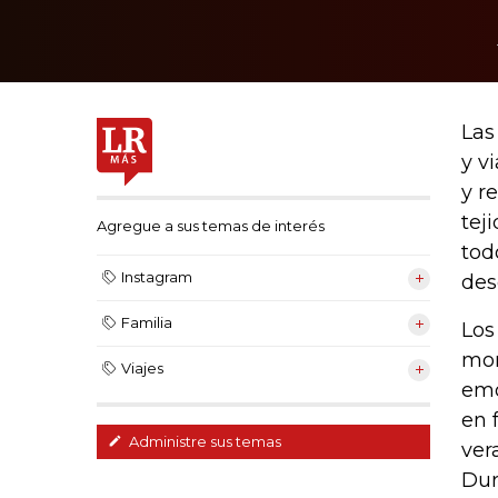
Las
y v
y r
tej
Agregue a sus temas de interés
tod
Instagram
des
Familia
Los
mom
Viajes
emo
en 
Administre sus temas
ver
Dur