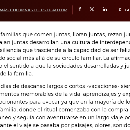
MÁS COLUMNAS DE ESTE AUTOR
G
 familias que comen juntas, lloran juntas, rezan ju
iajan juntas desarrollan una cultura de interdepen
esiliencia que trasciende a la capacidad de ser feli
ido social más allá de su circulo familiar. La afirma
o el sentido a que la sociedades desarrolladas y j
de la familia.
 días de descanso largos o cortos -vacaciones- si
entos memorables de la vida, aprendizajes y ex
cionantes para evocar ya que en la mayoría de los
familia, donde el ritual comenzaba con la compra 
aneo y seguía con aventurarse en un largo viaje po
ante el viaje se pasaba por paisajes, olores, soni