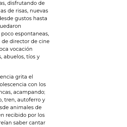
cas, disfrutando de
as de risas, nuevas
desde gustos hasta
quedaron
r, poco espontaneas,
 de director de cine
poca vocación
, abuelos, tíos y
ncia grita el
olescencia con los
incas, acampando;
 tren, autoferro y
desde animales de
n recibido por los
reían saber cantar