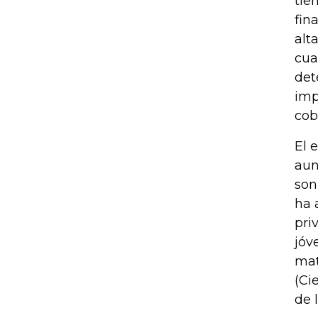
tie
fin
alt
cua
det
imp
cob
El 
aun
son
ha 
pri
jóv
mat
(Ci
de 