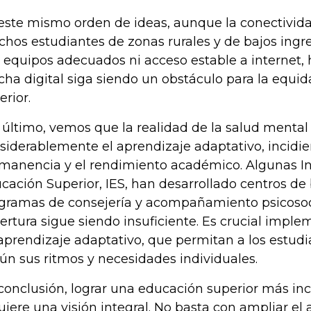
este mismo orden de ideas, aunque la conectivid
hos estudiantes de zonas rurales y de bajos ingr
 equipos adecuados ni acceso estable a internet,
cha digital siga siendo un obstáculo para la equi
erior.
 último, vemos que la realidad de la salud mental
siderablemente el aprendizaje adaptativo, incidie
manencia y el rendimiento académico. Algunas In
cación Superior, IES, han desarrollado centros de 
gramas de consejería y acompañamiento psicosoci
ertura sigue siendo insuficiente. Es crucial imple
aprendizaje adaptativo, que permitan a los estud
ún sus ritmos y necesidades individuales.
conclusión, lograr una educación superior más in
uiere una visión integral. No basta con ampliar el 