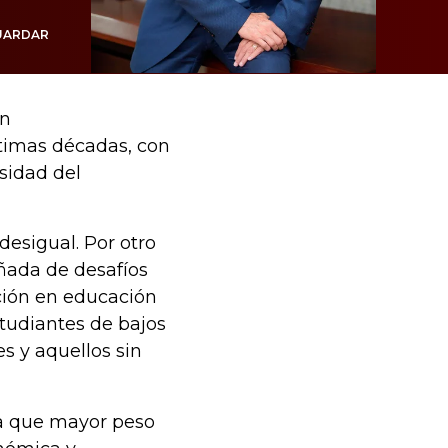
UARDAR
en
timas décadas, con
rsidad del
esigual. Por otro
ñada de desafíos
ción en educación
tudiantes de bajos
es y aquellos sin
La que mayor peso