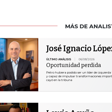
MÁS DE ANALIS
José Ignacio Lópe
ÚLTIMO ANÁLISIS
06/08/2026
Oportunidad perdida
Petro hubiera podido ser un líder de izquierda
y capaz de impulsar transformaciones important
cayó en la tribuna