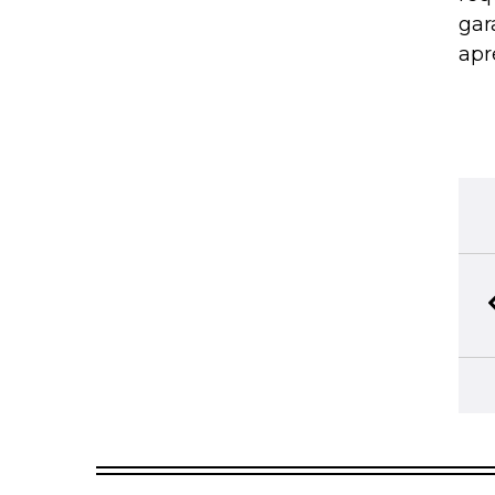
gar
apr