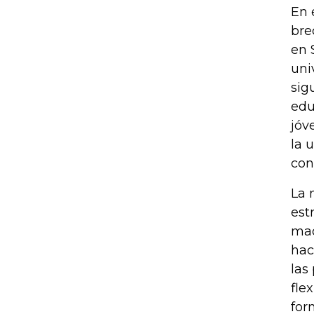
En 
bre
en 
uni
sig
edu
jóv
la 
con
La 
est
mad
hac
las
fle
for