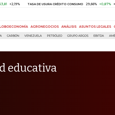
2,19%
29,66%
+0,87%
+3,02%
TASA DE USURA CRÉDITO CONSUMO
LOBOECONOMÍA
AGRONEGOCIOS
ANÁLISIS
ASUNTOS LEGALES
ÍA
CARBÓN
VENEZUELA
PETRÓLEO
GRUPO ARGOS
EBITDA
AMÉ
ad educativa