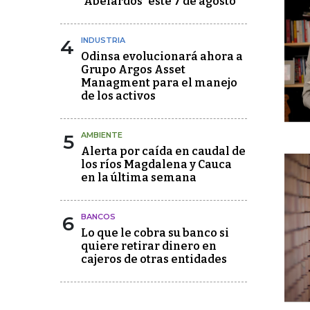
"Abelardos" este 7 de agosto
4
INDUSTRIA
Odinsa evolucionará ahora a
Grupo Argos Asset
Managment para el manejo
de los activos
5
AMBIENTE
Alerta por caída en caudal de
los ríos Magdalena y Cauca
en la última semana
6
BANCOS
Lo que le cobra su banco si
quiere retirar dinero en
cajeros de otras entidades