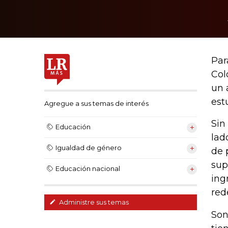
Par
Col
un 
est
Agregue a sus temas de interés
Sin
Educación
lad
Igualdad de género
de 
sup
Educación nacional
ing
red
Administre sus temas
Son