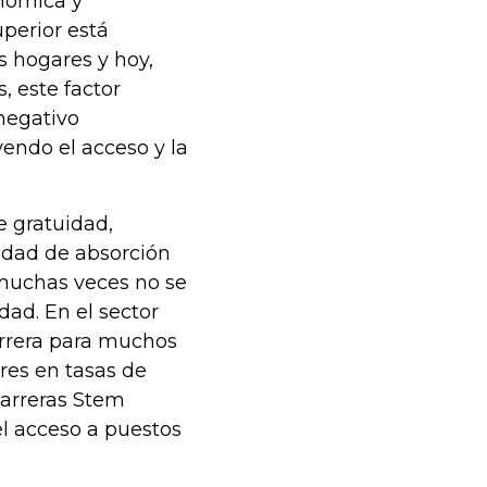
onómica y
uperior está
s hogares y hoy,
 este factor
negativo
yendo el acceso y la
 gratuidad,
cidad de absorción
 muchas veces no se
dad. En el sector
arrera para muchos
res en tasas de
carreras Stem
el acceso a puestos