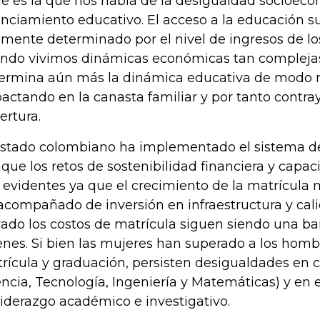
ne es la que nos habla de la desigualdad socioec
anciamiento educativo. El acceso a la educación s
amente determinado por el nivel de ingresos de lo
ndo vivimos dinámicas económicas tan complejas,
ermina aún más la dinámica educativa de modo 
actando en la canasta familiar y por tanto contra
ertura.
estado colombiano ha implementado el sistema de
que los retos de sostenibilidad financiera y capa
 evidentes ya que el crecimiento de la matrícula
acompañado de inversión en infraestructura y cali
vado los costos de matrícula siguen siendo una b
enes. Si bien las mujeres han superado a los homb
rícula y graduación, persisten desigualdades en 
encia, Tecnología, Ingeniería y Matemáticas) y en 
liderazgo académico e investigativo.