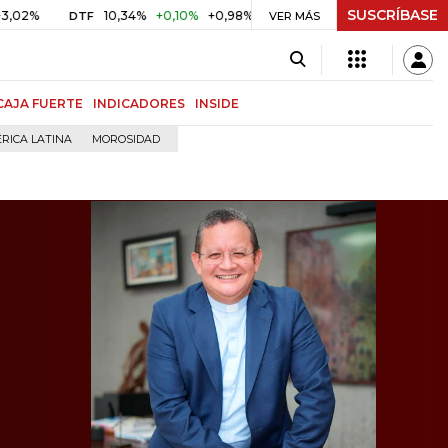
SUSCRÍBASE
10,34%
+0,10%
+0,98%
$ 416,91
+$ 0,05
+0,01%
DTF
UVR
VER MÁS
CAJA FUERTE
INDICADORES
INSIDE
RICA LATINA
MOROSIDAD