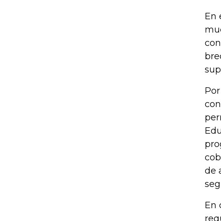
En 
muc
con
bre
sup
Por
con
per
Edu
pro
cob
de 
seg
En 
req