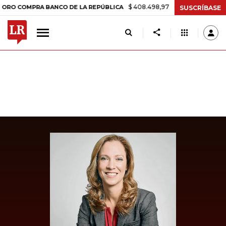
$ 408.498,97
+$ 8.753,81
+2,19%
OMPRA BANCO DE LA REPÚBLICA
SUSCRÍBASE