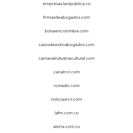
empresas.larepublica.co
firmasdeabogados.com
bolsaencolombia.com
casosdeexitoabogados.com
carnavalindustriacultural.com
canalrcn.com
rcnradio.com
noticiasrcn.com
lafm.com.co
alerta.com.co