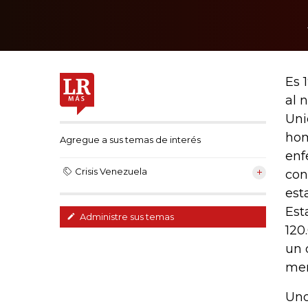
Es 
al 
Uni
hom
Agregue a sus temas de interés
enf
Crisis Venezuela
con
est
Est
Administre sus temas
120
un 
mer
Uno