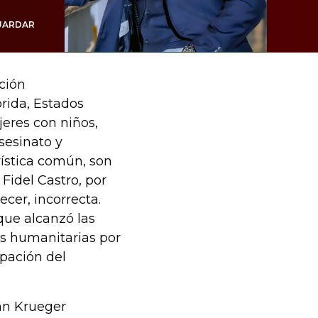
UARDAR
ción
orida, Estados
eres con niños,
sesinato y
rística común, son
idel Castro, por
cer, incorrecta.
que alcanzó las
es humanitarias por
pación del
an Krueger