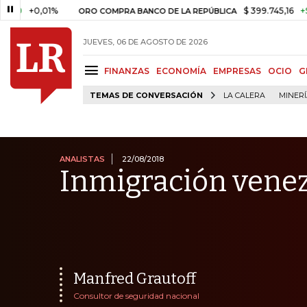
,01%
$ 399.745,16
+$ 2.295,71
ORO COMPRA BANCO DE LA REPÚBLICA
JUEVES, 06 DE AGOSTO DE 2026
FINANZAS
ECONOMÍA
EMPRESAS
OCIO
G
TEMAS DE CONVERSACIÓN
LA CALERA
MINER
ANALISTAS
22/08/2018
Inmigración venez
Manfred Grautoff
Consultor de seguridad nacional