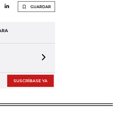
GUARDAR
ARA
Next slide
SUSCRÍBASE YA