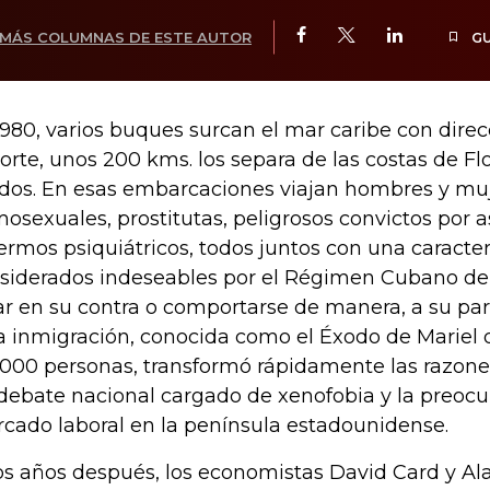
MÁS COLUMNAS DE ESTE AUTOR
G
1980, varios buques surcan el mar caribe con direc
norte, unos 200 kms. los separa de las costas de Fl
dos. En esas embarcaciones viajan hombres y muj
osexuales, prostitutas, peligrosos convictos por a
ermos psiquiátricos, todos juntos con una caracte
siderados indeseables por el Régimen Cubano de F
ar en su contra o comportarse de manera, a su pare
a inmigración, conocida como el Éxodo de Mariel 
.000 personas, transformó rápidamente las razon
debate nacional cargado de xenofobia y la preocu
cado laboral en la península estadounidense.
s años después, los economistas David Card y Al