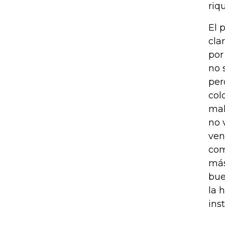
riq
El 
cla
por
no 
per
col
mal
no 
ven
com
más
bue
la 
ins