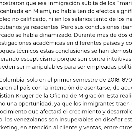
ostraron que esa inmigración súbita de los ¨mari
centrada en Miami, no había tenido efectos signifi
leo no calificado, ni en los salarios tanto de los
 cubanos ya residentes. Pero sus conclusiones iban
cado se había dinamizado. Durante más de dos 
estigaciones académicas en diferentes países y co
oques técnicos estas conclusiones se han demostr
erando escepticismo porque son contra intuitivas,
ueden ser manipulables para ser empleadas polít
Colombia, solo en el primer semestre de 2018, 87
garon al país con la intención de asentarse, de acu
istian Krüger de la Oficina de Migración. Esta real
o una oportunidad, ya que los inmigrantes traen
ocimiento que afectará el crecimiento y desarrollo
o, los venezolanos son insuperables en diseñar es
keting, en atención al cliente y ventas, entre otros