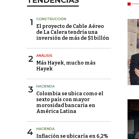
TENDENCIAS
1
CONSTRUCCIÓN
El proyecto de Cable Aéreo
de La Calera tendría una
inversión de más de $1 billón
2
ANÁLISIS
Más Hayek, mucho más
Hayek
3
HACIENDA
Colombia se ubica como el
sexto país con mayor
morosidad bancaria en
América Latina
4
HACIENDA
Inflación se ubicaría en 6,2%