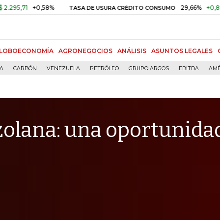
+0,58%
29,66%
+0,87%
+3,
TASA DE USURA CRÉDITO CONSUMO
LOBOECONOMÍA
AGRONEGOCIOS
ANÁLISIS
ASUNTOS LEGALES
ÍA
CARBÓN
VENEZUELA
PETRÓLEO
GRUPO ARGOS
EBITDA
AMÉ
olana: una oportunida