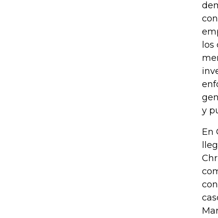
dem
con
emp
los
mer
inv
enf
gen
y p
En 
lle
Chr
com
con
cas
Mar