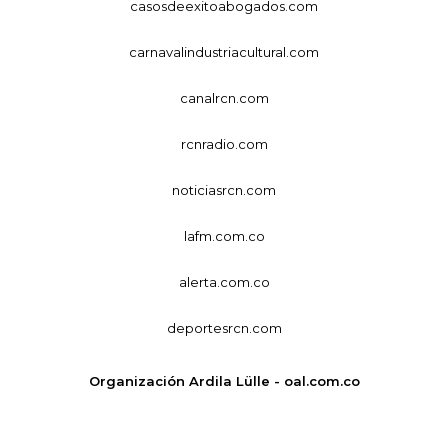
casosdeexitoabogados.com
carnavalindustriacultural.com
canalrcn.com
rcnradio.com
noticiasrcn.com
lafm.com.co
alerta.com.co
deportesrcn.com
Organización Ardila Lülle - oal.com.co