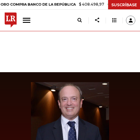
$ 408.498,97
+$ 8.753,81
+2,19%
COMPRA BANCO DE LA REPÚBLICA
SUSCRÍBASE