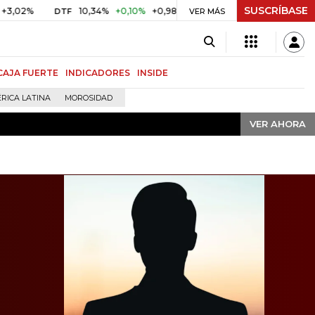
SUSCRÍBASE
VER AHORA
10,34%
+0,10%
+0,98%
$ 416,86
+$ 0,05
+0,01%
DTF
UVR
VER MÁS
CAJA FUERTE
INDICADORES
INSIDE
RICA LATINA
MOROSIDAD
VER AHORA