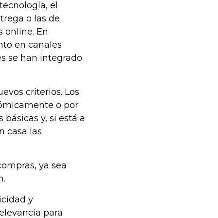
ecnología, el
trega o las de
 online. En
nto en canales
es se han integrado
evos criterios. Los
onómicamente o por
 básicas y, si está a
n casa las
 compras, ya sea
n.
icidad y
relevancia para