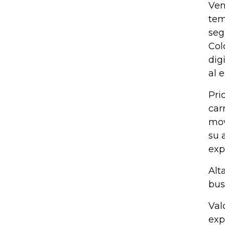
Ven
tem
seg
Col
dig
al 
Pri
car
mov
su 
exp
Alt
bus
Val
exp