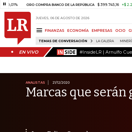
#InsideLR | Arnulfo Cu
EN VIVO
%
$ 399.745,16
+$ 2.295,71
+0
ORO COMPRA BANCO DE LA REPÚBLICA
JUEVES, 06 DE AGOSTO DE 2026
FINANZAS
ECONOMÍA
EMPRESAS
OCIO
G
TEMAS DE CONVERSACIÓN
LA CALERA
MINER
#InsideLR | Arnulfo Cu
EN VIVO
ANALISTAS
21/12/2020
Marcas que serán 