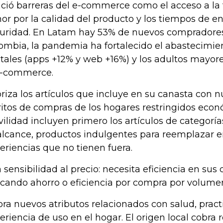
ció barreras del e-commerce como el acceso a la t
or por la calidad del producto y los tiempos de en
uridad. En Latam hay 53% de nuevos compradores
ombia, la pandemia ha fortalecido el abastecimie
itales (apps +12% y web +16%) y los adultos mayor
e-commerce.
oriza los artículos que incluye en su canasta con nu
ritos de compras de los hogares restringidos ec
ilidad incluyen primero los artículos de categorías
alcance, productos indulgentes para reemplazar e
eriencias que no tienen fuera.
a sensibilidad al precio: necesita eficiencia en sus
cando ahorro o eficiencia por compra por volume
ora nuevos atributos relacionados con salud, pract
eriencia de uso en el hogar. El origen local cobra 