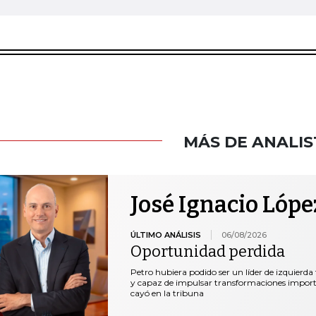
MÁS DE ANALIS
José Ignacio Lópe
ÚLTIMO ANÁLISIS
06/08/2026
Oportunidad perdida
Petro hubiera podido ser un líder de izquierda
y capaz de impulsar transformaciones important
cayó en la tribuna