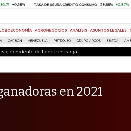
ervo, presidente de Fedetranscarga
,58%
29,66%
+0,87%
+3,02%
TASA DE USURA CRÉDITO CONSUMO
LOBOECONOMÍA
AGRONEGOCIOS
ANÁLISIS
ASUNTOS LEGALES
ÍA
CARBÓN
VENEZUELA
PETRÓLEO
GRUPO ARGOS
EBITDA
AMÉ
ervo, presidente de Fedetranscarga
ganadoras en 2021