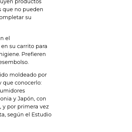
luyen productos
as que no pueden
completar su
n el
en su carrito para
higiene. Prefieren
esembolso.
 sido moldeado por
y que conocerlo:
nsumidores
lonia y Japón, con
, y por primera vez
a, según el Estudio