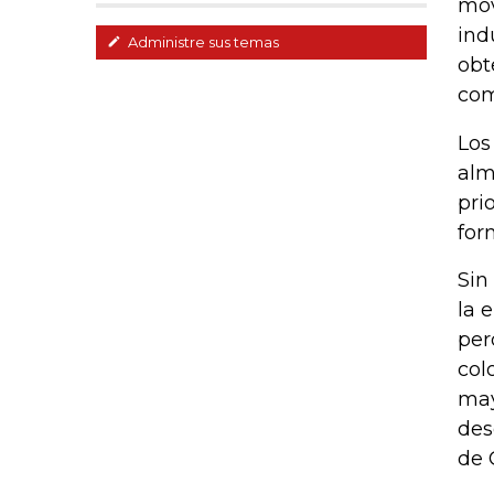
mov
ind
Administre sus temas
obt
com
Los
alm
pri
for
Sin
la 
per
col
may
des
de 