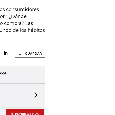
 los consumidores
dor? ¿Dónde
to compra? Las
undo de los hábitos
GUARDAR
ARA
Next slide
SUSCRÍBASE YA