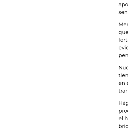
apo
sen
Men
que
for
evi
pen
Nue
tie
en 
tra
Hág
pro
el 
bri