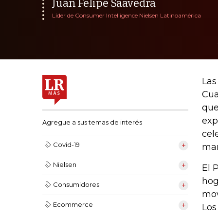
Juan Felipe Saavedra
Líder de Consumer Intelligence Nielsen Latinoamérica
Las
Cua
que
exp
Agregue a sus temas de interés
cel
Covid-19
mar
Nielsen
El 
hog
Consumidores
mov
Ecommerce
Los