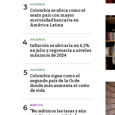
3
HACIENDA
Colombia se ubica como el
sexto país con mayor
morosidad bancaria en
América Latina
4
HACIENDA
Inflación se ubicaría en 6,2%
en julio y regresaría a niveles
máximos de 2024
5
HACIENDA
Colombia sigue como el
segundo país de la Ocde
donde más aumenta el costo
de vida
6
BANCOS
"No subimos las tasas y aún