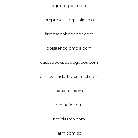
agronegocios.co
empresas.larepublica.co
firmasdeabogados.com
bolsaencolombia.com
casosdeexitoabogados.com
carnavalindustriacultural.com
canalrcn.com
rcnradio.com
noticiasrcn.com
lafm.com.co