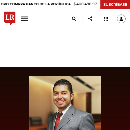
$ 408.498,97
+$ 8.753,81
+2,19%
OMPRA BANCO DE LA REPÚBLICA
SUSCRÍBASE