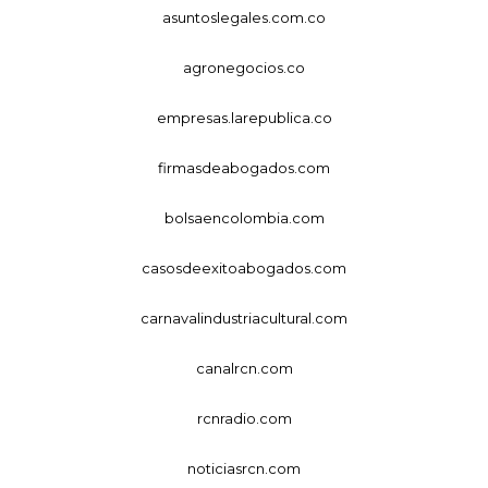
asuntoslegales.com.co
agronegocios.co
empresas.larepublica.co
firmasdeabogados.com
bolsaencolombia.com
casosdeexitoabogados.com
carnavalindustriacultural.com
canalrcn.com
rcnradio.com
noticiasrcn.com