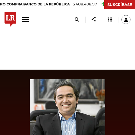
$ 408.498,97
+$ 8.753,81
+2,19%
MPRA BANCO DE LA REPÚBLICA
SUSCRÍBASE