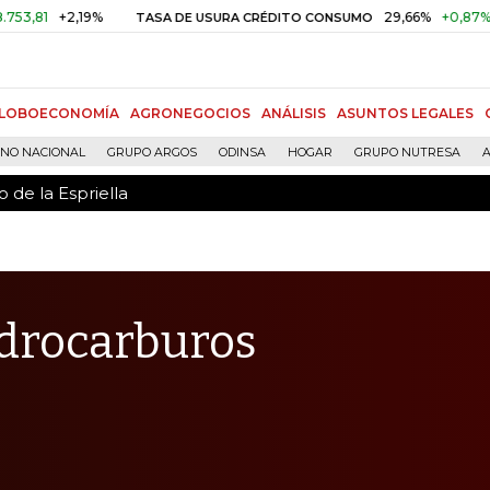
 de la Espriella
+2,19%
29,66%
+0,87%
+3,02%
TASA DE USURA CRÉDITO CONSUMO
LOBOECONOMÍA
AGRONEGOCIOS
ANÁLISIS
ASUNTOS LEGALES
RNO NACIONAL
GRUPO ARGOS
ODINSA
HOGAR
GRUPO NUTRESA
A
 de la Espriella
idrocarburos