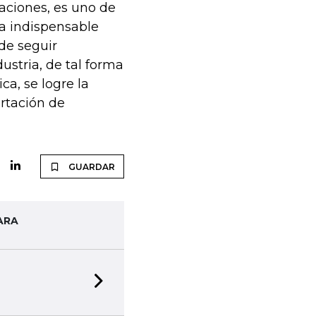
raciones, es uno de
ta indispensable
de seguir
ustria, de tal forma
ca, se logre la
rtación de
GUARDAR
ARA
Next slide