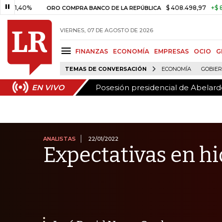
Posesión presidencial de Abelardo
EN VIVO
%
$ 408.498,97
+$ 8.753,81
ORO COMPRA BANCO DE LA REPÚBLICA
VIERNES, 07 DE AGOSTO DE 2026
FINANZAS
ECONOMÍA
EMPRESAS
OCIO
G
TEMAS DE CONVERSACIÓN
ECONOMÍA
GOBIE
Posesión presidencial de Abelardo
EN VIVO
ANALISTAS
22/01/2022
Expectativas en h