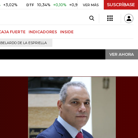
SUSCRÍBASE
VER AHORA
10,34%
+0,10%
+0,98%
$ 416,91
+$ 0,05
+0,01%
DTF
UVR
VER MÁS
CAJA FUERTE
INDICADORES
INSIDE
BELARDO DE LA ESPRIELLA
VER AHORA