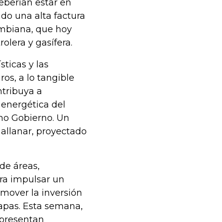
eberían estar en
do una alta factura
ombiana, que hoy
olera y gasífera.
sticas y las
ros, a lo tangible
ntribuya a
 energética del
ximo Gobierno. Un
allanar, proyectado
de áreas,
ara impulsar un
omover la inversión
tapas. Esta semana,
epresentan