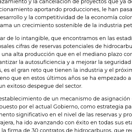
azamiento y la cancelación de proyectos que ya d
cionamiento aportando producciones, le han pasa
desarrollo y la competitividad de la economía col
lama un crecimiento sostenible de la industria petr
ar de lo intangible, que encontramos en las estadí
osales cifras de reservas potenciales de hidrocarbu
 una alta producción que en el mediano plazo co
antizar la autosuficiencia y a mejorar la seguridad
s, es el gran reto que tienen la industria y el pró
reno que en estos últimos años se ha empezado a 
un exitoso despegue del sector.
restablecimiento de un mecanismo de asignación 
puesto por el actual Gobierno, como estrategia p
ento significativo en el nivel de las reservas y pr
rajera, ha ido avanzando con éxito en todas sus e
 la firma de 30 contratos de hidrocarburos, que r