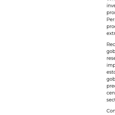
inv
pro
Per
pro
ext
Rec
gob
res
imp
est
gob
pre
cen
sec
Con