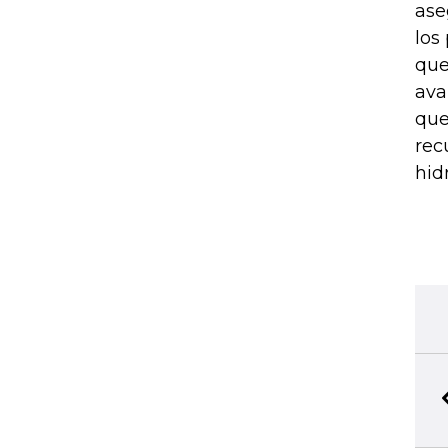
ase
los
que
ava
que
rec
hid