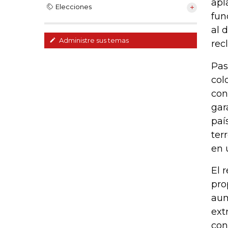
apl
Elecciones
fun
al 
Administre sus temas
rec
Pas
col
con
gar
paí
ter
en 
El 
pro
aum
ext
con