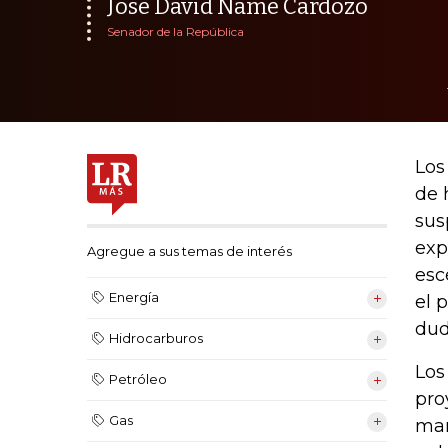
José David Name Cardozo
Senador de la República
Los
de 
sus
exp
Agregue a sus temas de interés
esc
Energía
el 
dud
Hidrocarburos
Los
Petróleo
pro
Gas
mar