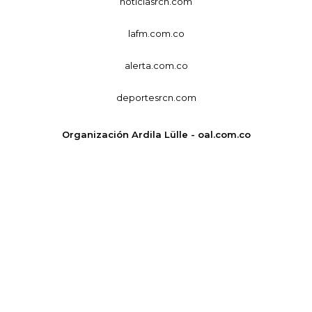
noticiasrcn.com
lafm.com.co
alerta.com.co
deportesrcn.com
Organización Ardila Lülle - oal.com.co