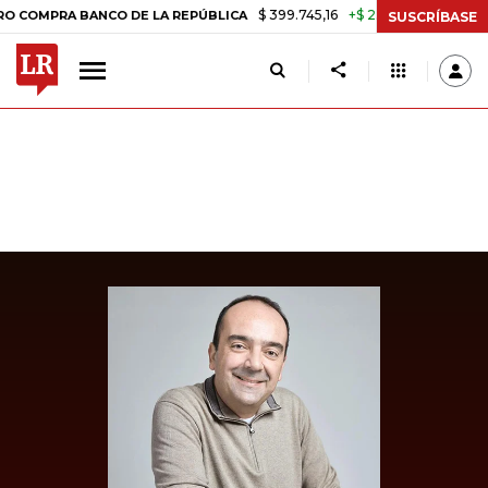
$ 399.745,16
+$ 2.295,71
+0,58%
PRA BANCO DE LA REPÚBLICA
TA
SUSCRÍBASE