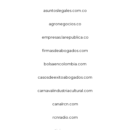
asuntoslegales.com.co
agronegocios.co
empresas.larepublica.co
firmasdeabogados.com
bolsaencolombia.com
casosdeexitoabogados.com
carnavalindustriacultural.com
canalrcn.com
rcnradio.com