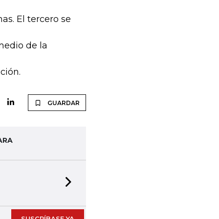
s. El tercero se
medio de la
ción.
GUARDAR
ARA
Next slide
SUSCRÍBASE YA