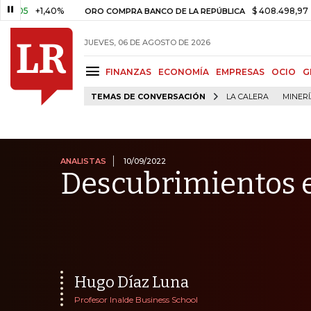
1,40%
$ 408.498,97
+$ 8.753
ORO COMPRA BANCO DE LA REPÚBLICA
JUEVES, 06 DE AGOSTO DE 2026
FINANZAS
ECONOMÍA
EMPRESAS
OCIO
G
TEMAS DE CONVERSACIÓN
LA CALERA
MINER
ANALISTAS
10/09/2022
Descubrimientos 
Hugo Díaz Luna
Profesor Inalde Business School