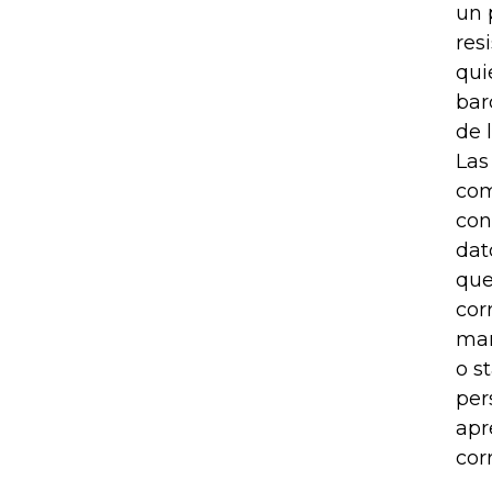
un 
res
qui
bar
de 
Las
com
con
dat
que
cor
man
o s
per
apr
cor