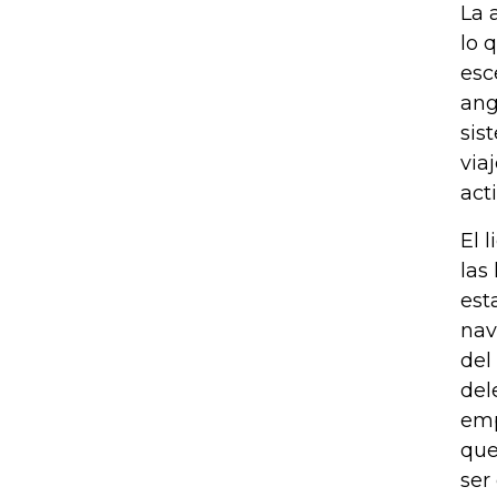
La 
lo 
esc
ang
sis
via
act
El 
las
est
nav
del
del
emp
que
ser