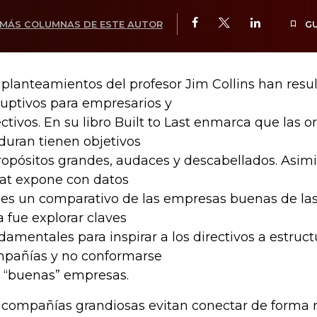
MÁS COLUMNAS DE ESTE AUTOR
G
 planteamientos del profesor Jim Collins han resu
ruptivos para empresarios y
ectivos. En su libro Built to Last enmarca que las 
duran tienen objetivos
ropósitos grandes, audaces y descabellados. Asim
at expone con datos
les un comparativo de las empresas buenas de las
a fue explorar claves
damentales para inspirar a los directivos a estruc
pañías y no conformarse
 “buenas” empresas.
 compañías grandiosas evitan conectar de forma r