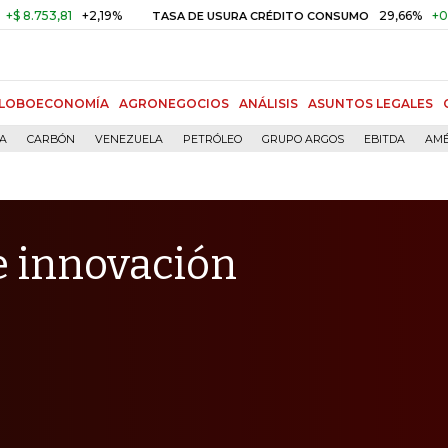
,81
+2,19%
29,66%
+0,87%
+3
TASA DE USURA CRÉDITO CONSUMO
LOBOECONOMÍA
AGRONEGOCIOS
ANÁLISIS
ASUNTOS LEGALES
ÍA
CARBÓN
VENEZUELA
PETRÓLEO
GRUPO ARGOS
EBITDA
AMÉ
e innovación