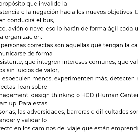
propósito que invalide la
istencia o la negación hacia los nuevos objetivos. E
en conducirá el bus,
co, avión o nave; eso lo harán de forma ágil cada 
la organización.
 personas correctas son aquellas qué tengan la c
unicarse de forma
sistente, que integren intereses comunes, que v
os sin juicios de valor,
 especulen menos, experimenten más, detecten 
rectas, lean sobre
agement, design thinking o HCD (Human Center
tart up. Para estas
sonas, las adversidades, barreras o dificultades so
ender y validar lo
recto en los caminos del viaje que están emprend