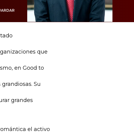
UARDAR
ltado
organizaciones que
ismo, en Good to
 grandiosas. Su
turar grandes
omántica el activo