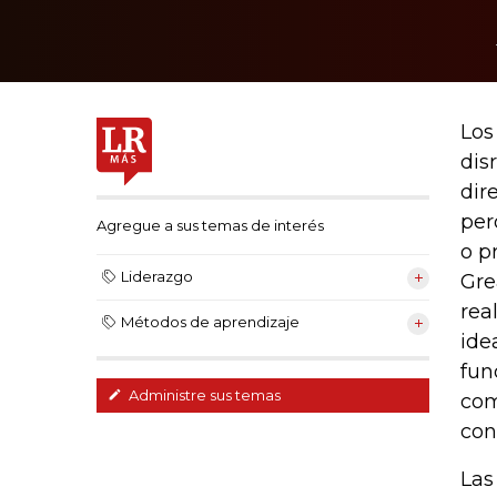
Los
dis
dir
per
Agregue a sus temas de interés
o p
Liderazgo
Gre
rea
Métodos de aprendizaje
ide
fun
Administre sus temas
com
con
Las