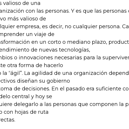
 valioso de una
anización con las personas. Y es que las personas 
ivo más valioso de
lquier empresa, es decir, no cualquier persona. C
mprender un viaje de
nsformación en un corto o mediano plazo, product
endimiento de nuevas tecnologías,
bios o innovaciones necesarias para la superviven
ste otra forma de hacerlo
o la “ágil”. La agilidad de una organización depen
ectivos diseñan su gobierno
toma de decisiones. En el pasado era suficiente c
elo central y hoy se
uiere delegarlo a las personas que componen la p
o con hojas de ruta
rectas.