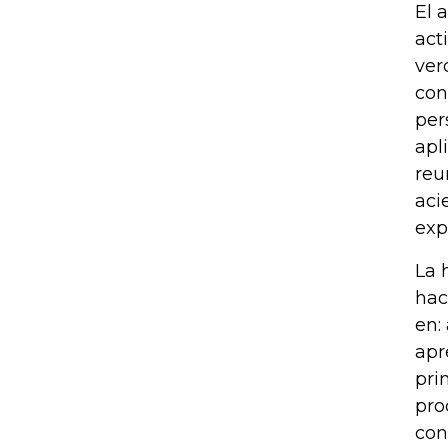
El 
act
ver
con
per
apl
reu
acie
exp
La 
hac
en:
apr
pri
pro
con