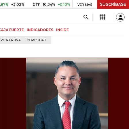
SUSCRÍBASE
,02%
10,34%
+0,10%
+0,98%
$ 416,86
+$ 0,05
+0,0
DTF
VER MÁS
UVR
CAJA FUERTE
INDICADORES
INSIDE
RICA LATINA
MOROSIDAD