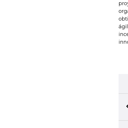
pro
org
obt
ági
inc
inn