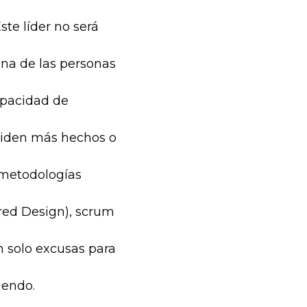
ste líder no será
una de las personas
apacidad de
aliden más hechos o
metodologías
ed Design), scrum
n solo excusas para
iendo.