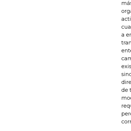
más
org
act
cua
a e
tra
ent
cam
exi
sin
dir
de 
mod
req
per
cor