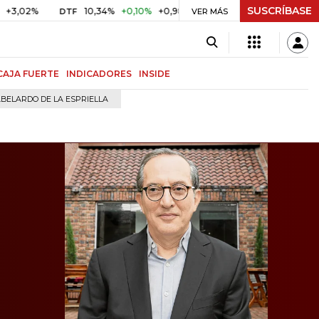
SUSCRÍBASE
10,34%
+0,10%
+0,98%
$ 417,01
+$ 0,05
+0,01%
DTF
UVR
VER MÁS
CAJA FUERTE
INDICADORES
INSIDE
BELARDO DE LA ESPRIELLA