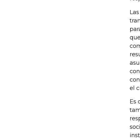
Las
tra
par
que
com
res
asu
con
con
el 
Es 
tam
res
soc
ins