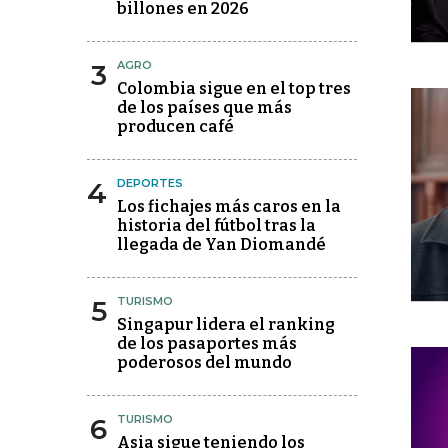
billones en 2026
3
AGRO
Colombia sigue en el top tres
de los países que más
producen café
4
DEPORTES
Los fichajes más caros en la
historia del fútbol tras la
llegada de Yan Diomandé
5
TURISMO
Singapur lidera el ranking
de los pasaportes más
poderosos del mundo
6
TURISMO
Asia sigue teniendo los