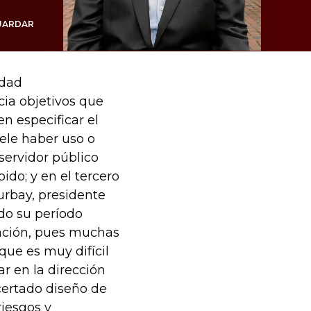
UARDAR
idad
cia objetivos que
en especificar el
uele haber uso o
servidor público
bido; y en el tercero
Turbay, presidente
do su período
nación, pues muchas
que es muy difícil
r en la dirección
certado diseño de
riesgos y