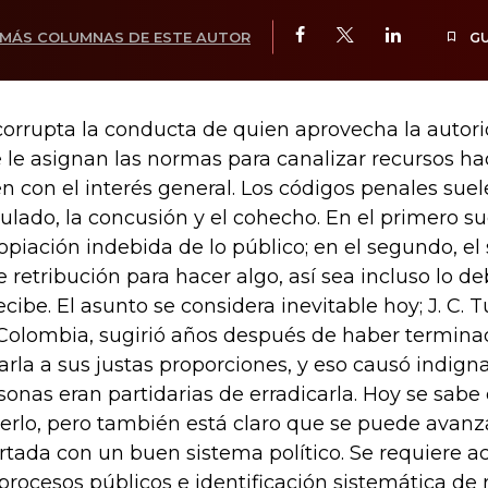
MÁS COLUMNAS DE ESTE AUTOR
G
corrupta la conducta de quien aprovecha la autor
 le asignan las normas para canalizar recursos ha
en con el interés general. Los códigos penales suel
ulado, la concusión y el cohecho. En el primero s
opiación indebida de lo público; en el segundo, el 
e retribución para hacer algo, así sea incluso lo de
recibe. El asunto se considera inevitable hoy; J. C. 
Colombia, sugirió años después de haber termina
varla a sus justas proporciones, y eso causó indig
sonas eran partidarias de erradicarla. Hoy se sabe 
erlo, pero también está claro que se puede avanza
rtada con un buen sistema político. Se requiere a
 procesos públicos e identificación sistemática de 