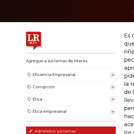
Es 
que
riñ
pec
Agregue a sus temas de interés
apr
Eficiencia Empresarial
pid
la 
Corrupción
de 
Ética
lle
per
Ética empresarial
hac
ace
Administre sus temas
los