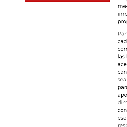
mec
imp
pro
Par
cad
cor
las
ace
cán
sea
par
apo
dim
con
ese
res