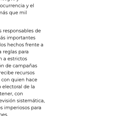
currencia y el
 más que mil
as responsables de
más importantes
los hechos frente a
a reglas para
 a estrictos
ción de campañas
recibe recursos
n con quien hace
 electoral de la
tener, con
evisión sistemática,
os imperiosos para
nes.