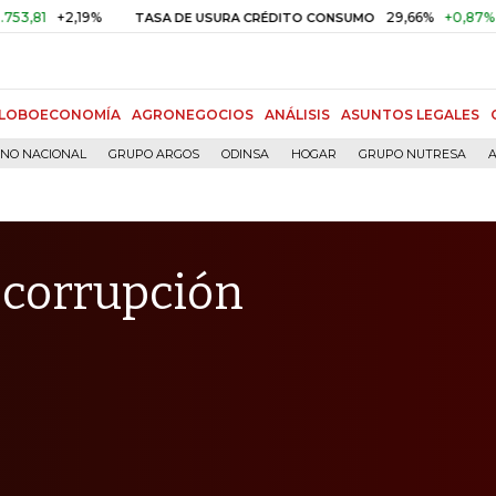
+2,19%
29,66%
+0,87%
+3,02%
TASA DE USURA CRÉDITO CONSUMO
LOBOECONOMÍA
AGRONEGOCIOS
ANÁLISIS
ASUNTOS LEGALES
RNO NACIONAL
GRUPO ARGOS
ODINSA
HOGAR
GRUPO NUTRESA
A
 corrupción