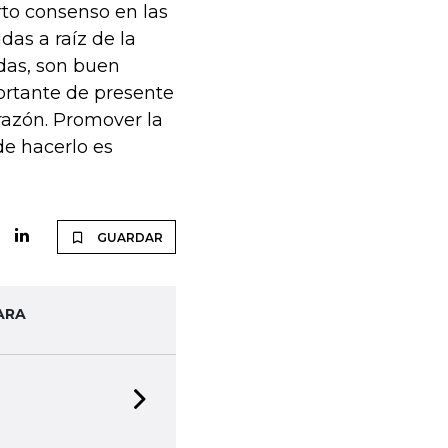
rto consenso en las
as a raíz de la
das, son buen
ortante de presente
nrazón. Promover la
de hacerlo es
GUARDAR
ARA
Next slide