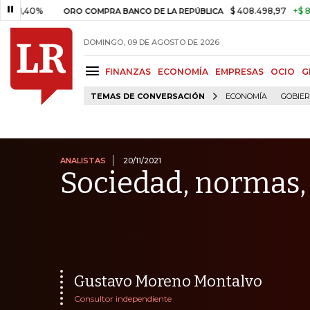
%
$ 408.498,97
+$ 8.753,81
ORO COMPRA BANCO DE LA REPÚBLICA
DOMINGO, 09 DE AGOSTO DE 2026
FINANZAS
ECONOMÍA
EMPRESAS
OCIO
G
TEMAS DE CONVERSACIÓN
ECONOMÍA
GOBIE
ANALISTAS
20/11/2021
Sociedad, normas,
Gustavo Moreno Montalvo
Consultor independiente