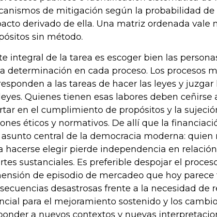
anismos de mitigación según la probabilidad de o
acto derivado de ella. Una matriz ordenada vale
pósitos sin método.
te integral de la tarea es escoger bien las person
a determinación en cada proceso. Los procesos 
responden a las tareas de hacer las leyes y juzgar 
 leyes. Quienes tienen esas labores deben ceñirse 
rtar en el cumplimiento de propósitos y la sujeción
ones éticos y normativos. De allí que la financia
 asunto central de la democracia moderna: quien 
a hacerse elegir pierde independencia en relació
rtes sustanciales. Es preferible despojar el proceso
ensión de episodio de mercadeo que hoy parece 
secuencias desastrosas frente a la necesidad de r
ncial para el mejoramiento sostenido y los cambi
ponder a nuevos contextos y nuevas interpretacio