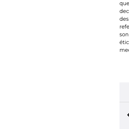
que
dec
des
ref
son
éti
med