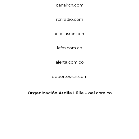
canalrcn.com
rcnradio.com
noticiasrcn.com
lafm.com.co
alerta.com.co
deportesrcn.com
Organización Ardila Lülle - oal.com.co