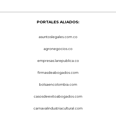
PORTALES ALIADOS:
asuntoslegales.com.co
agronegocios.co
empresas.larepublica.co
firmasdeabogados.com
bolsaencolombia.com
casosdeexitoabogados.com
carnavalindustriacultural.com