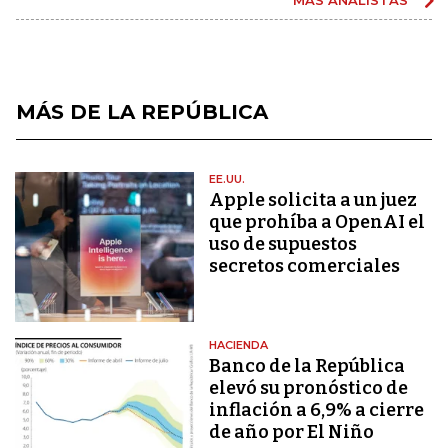
MÁS ANALISTAS
MÁS DE LA REPÚBLICA
EE.UU.
Apple solicita a un juez
que prohíba a OpenAI el
uso de supuestos
secretos comerciales
HACIENDA
Banco de la República
elevó su pronóstico de
inflación a 6,9% a cierre
de año por El Niño