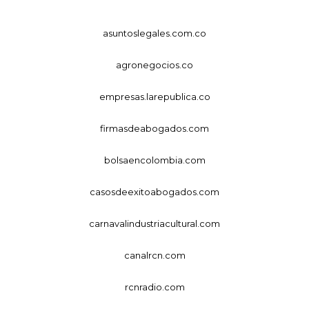
asuntoslegales.com.co
agronegocios.co
empresas.larepublica.co
firmasdeabogados.com
bolsaencolombia.com
casosdeexitoabogados.com
carnavalindustriacultural.com
canalrcn.com
rcnradio.com